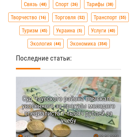
Связь
Спорт
Тарифы
48
26
38
Творчество
Торговля
Транспорт
16
52
55
Туризм
Украина
Услуги
45
5
40
Экология
Экономика
44
354
Последние статьи:
Суд Чаусского района взыскал с
уволенного за прогулы молодого
специалиста 7 тысяч рублей за
учебу
748
20.04.2023