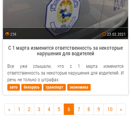
258
23.02.2021
С 1 марта изменится ответственность за некоторые
нарушения для водителей
Все уже слышали, что с 1 марта изменится
ответственность за некоторые нарушения для водителей. И
речь не только о штрафах.
авто
беларусь
транспорт
экономика
«
1
2
3
4
5
6
7
8
9
10
»