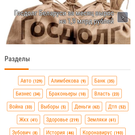
Госдолг Беларуси за месяц вырос
на 1,9 млрд рублей
Разделы
Авто
Алимбекова
Банк
129
9
35
Бизнес
Браконьеры
Власть
34
10
23
Война
Выборы
Деньги
Дтп
33
5
62
52
Жкх
Здоровье
Земляки
41
219
61
Зубович
История
Коронавирус
8
46
193