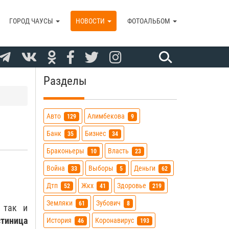
ГОРОД ЧАУСЫ
НОВОСТИ
ФОТОАЛЬБОМ
Разделы
Авто
Алимбекова
129
9
Банк
Бизнес
35
34
Браконьеры
Власть
10
23
Война
Выборы
Деньги
33
5
62
Дтп
Жкх
Здоровье
52
41
219
Земляки
Зубович
61
8
 так и
стиница
История
Коронавирус
46
193