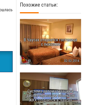
Похожие статьи:
бошлась
В Чаусах откроется гостиница
с люксами
140
02.02.2014
Система автоматизации и
диспетчеризации объектов
ЖКХ создается в Чаусах