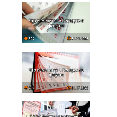
Что изменится в Беларуси в
феврале
399
31.01.2023
Что изменится в Беларуси в
августе
239
31.07.2022
ТОП-5 лучших компаний по