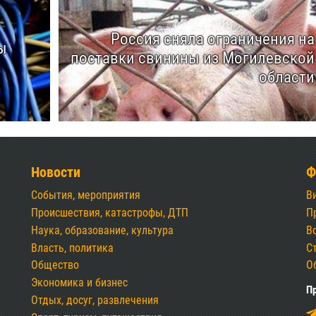
Россия сняла ограничения на
ы
поставки свинины из Могилевской
области
Новости
Ф
События, мероприятия
В
Происшествия, катастрофы, ДТП
П
Наука, образование, культура
В
Власть, политика
С
Общество
О
Экономика и бизнес
Пр
Отдых, досуг, развлечения