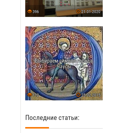
396
21.01.2020
Выбираем символ города
Чаусы
112
25.02.2015
Последние статьи: