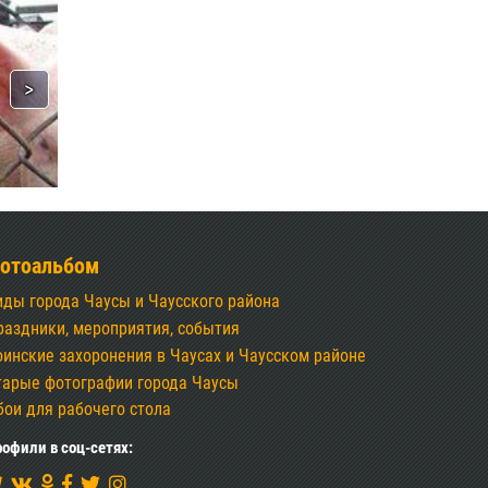
отоальбом
иды города Чаусы и Чаусского района
раздники, мероприятия, события
оинские захоронения в Чаусах и Чаусском районе
тарые фотографии города Чаусы
бои для рабочего стола
офили в соц-сетях: