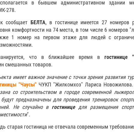
асполагается в бывшем административном здании ме
К-278.
ак сообщает
БЕЛТА
, в гостинице имеется 27 номеров 
овня комфортности на 74 места, в том числе 6 номеров "л
акже 1 номер на первом этаже для людей с огранич
озможностями.
ланируется, что в ближайшее время в
гостинице "
зин смешанных товаров.
екта имеет важное значение с точки зрения развития ту
тиницы "Чаусы"
ЧУКП "Жилкомхоз" Лариса Новожилова.
язана со строительством в городе современной лыжеро
 будут предназначены для проведения тренировок спорт
овней. Не случайно в
гостинице
для размещения спорт
вместимости
".
дь старая гостиница не отвечала современным требовани