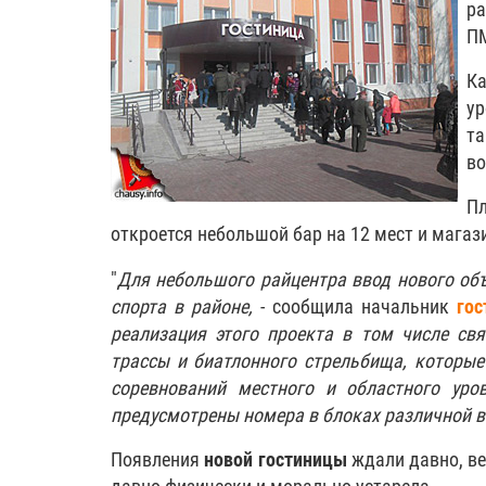
р
ПМ
К
ур
т
в
П
откроется небольшой бар на 12 мест и мага
"
Для небольшого райцентра ввод нового объ
спорта в районе,
- сообщила начальник
гос
реализация этого проекта в том числе св
трассы и биатлонного стрельбища, которые
соревнований местного и областного ур
предусмотрены номера в блоках различной 
Появления
новой гостиницы
ждали давно, ве