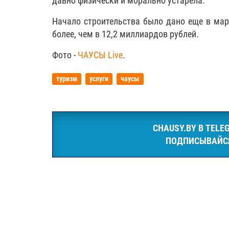
давно физически и морально устарела.
Начало строительства было дано еще в мар
более, чем в 12,2 миллиардов рублей.
Фото -
ЧАУСЫ Live
.
туризм
услуги
чаусы
CHAUSY.BY В TELE
ПОДПИСЫВАЙС