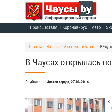
Происшествия
Коронавирус
Авто
Эк
Главная
Новости
Экономика и бизнес
В Чаус
В Чаусах открылась но
Опубликовал
Знаток города
,
27.03.2014
В
н