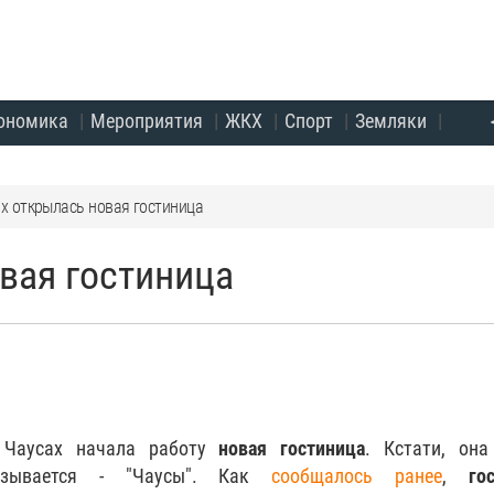
ономика
Мероприятия
ЖКХ
Спорт
Земляки
ах открылась новая гостиница
вая гостиница
 Чаусах начала работу
новая гостиница
. Кстати, она
азывается - "Чаусы". Как
сообщалось ранее
,
го