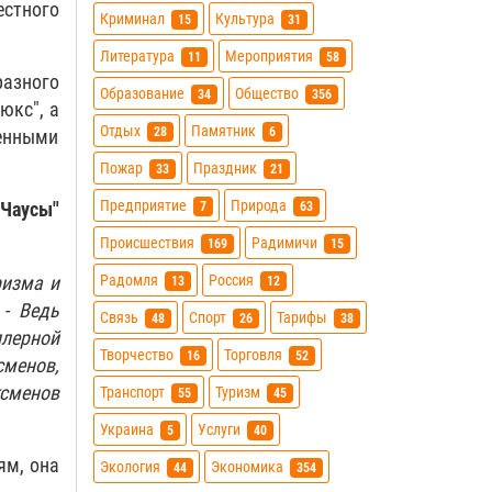
стного
Криминал
Культура
15
31
Литература
Мероприятия
11
58
разного
Образование
Общество
34
356
юкс", а
Отдых
Памятник
28
6
енными
Пожар
Праздник
33
21
Предприятие
Природа
Чаусы"
7
63
Происшествия
Радимичи
169
15
ризма и
Радомля
Россия
13
12
 -
Ведь
Связь
Спорт
Тарифы
48
26
38
ллерной
Творчество
Торговля
16
52
сменов,
сменов
Транспорт
Туризм
55
45
Украина
Услуги
5
40
ям, она
Экология
Экономика
44
354