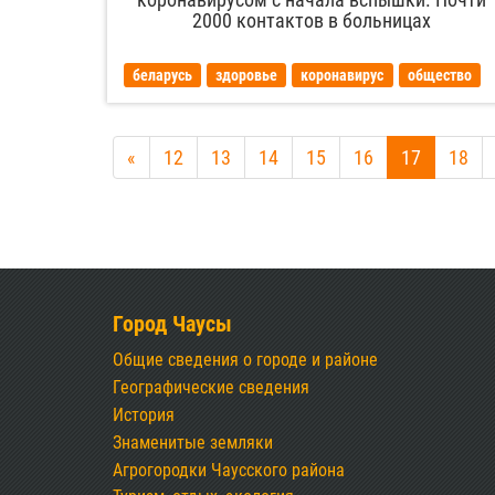
2000 контактов в больницах
беларусь
здоровье
коронавирус
общество
«
12
13
14
15
16
17
18
Город Чаусы
Общие сведения о городе и районе
Географические сведения
История
Знаменитые земляки
Агрогородки Чаусского района