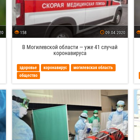
20
158
09.04.2020
В Могилевской области — уже 41 случай
коронавируса
здоровье
коронавирус
могилевская область
общество