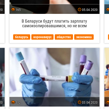
20
165
05.04.2020
В Беларуси будут платить зарплату
самоизолировавшимся, но не всем
беларусь
коронавирус
общество
экономика
20
312
03.04.2020