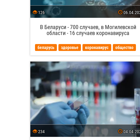
126
06.04.20
В Беларуси - 700 случаев, в Могилевской
области - 16 случаев коронавируса
беларусь
здоровье
коронавирус
общество
234
04.04.20