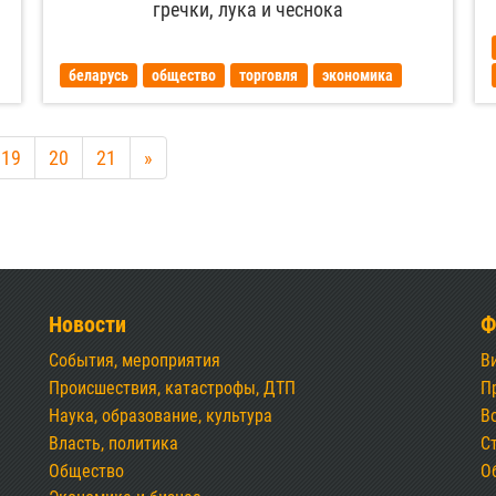
гречки, лука и чеснока
беларусь
общество
торговля
экономика
19
20
21
»
Новости
Ф
События, мероприятия
В
Происшествия, катастрофы, ДТП
П
Наука, образование, культура
В
Власть, политика
С
Общество
О