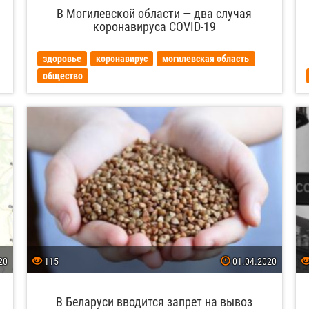
В Могилевской области — два случая
коронавируса COVID-19
здоровье
коронавирус
могилевская область
общество
20
115
01.04.2020
В Беларуси вводится запрет на вывоз