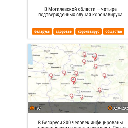
В Могилевской области — четыре
подтвержденных случая коронавируса
беларусь
здоровье
коронавирус
общество
197
02.04.20
В Беларуси 300 человек инфицированы
коронавирусом с начала вспышки. Почти