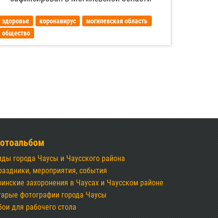
здоровье
коронавирус
могилевская область
общество
отоальбом
иды города Чаусы и Чаусского района
раздники, мероприятия, события
оинские захоронения в Чаусах и Чаусском районе
тарые фотографии города Чаусы
бои для рабочего стола