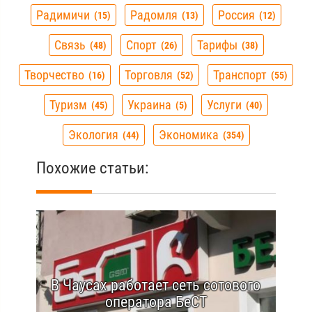
Радимичи
Радомля
Россия
15
13
12
Связь
Спорт
Тарифы
48
26
38
Творчество
Торговля
Транспорт
16
52
55
Туризм
Украина
Услуги
45
5
40
Экология
Экономика
44
354
Похожие статьи:
В Чаусах работает сеть сотового
оператора БеСТ