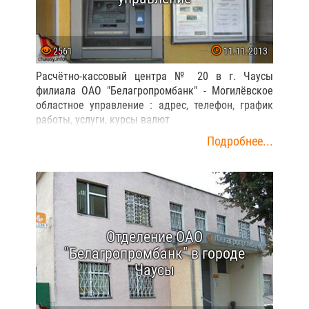
2561
11.11.2013
Расчётно-кассовый центра № 20 в г. Чаусы
филиала ОАО "Белагропромбанк" - Могилёвское
областное управление : адрес, телефон, график
работы, услуги, курсы валют
Подробнее...
Отделение ОАО
"Белагропромбанк" в городе
Чаусы