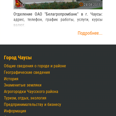
543
24.08.2011
Отделение ОАО "Белагропромбанк" в г. Чаусы:
адрес, телефон, график работы, услуги, курсы
валют.
Подробнее...
Город Чаусы
Общие сведения о городе и районе
Географические сведения
История
Знаменитые земляки
Агрогородки Чаусского района
Туризм, отдых, экология
Предпринимательству и бизнесу
Информация