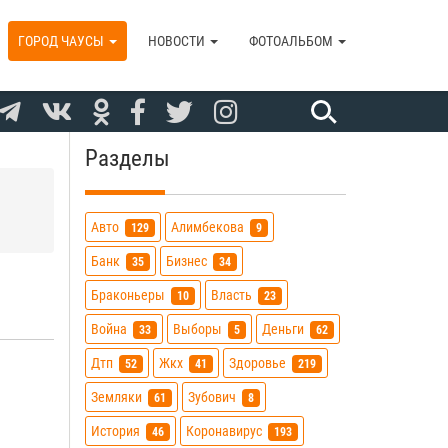
ГОРОД ЧАУСЫ
НОВОСТИ
ФОТОАЛЬБОМ
Разделы
Авто
Алимбекова
129
9
Банк
Бизнес
35
34
Браконьеры
Власть
10
23
Война
Выборы
Деньги
33
5
62
Дтп
Жкх
Здоровье
52
41
219
Земляки
Зубович
61
8
История
Коронавирус
46
193