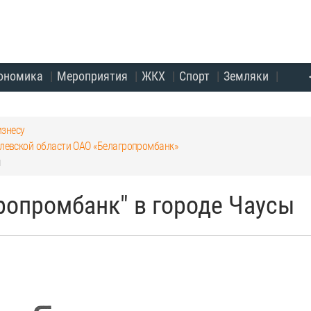
ономика
Мероприятия
ЖКХ
Спорт
Земляки
изнесу
илевской области ОАО «Белагропромбанк»
ы
ропромбанк" в городе Чаусы