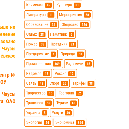
Криминал
Культура
15
31
Литература
Мероприятия
11
58
Образование
Общество
34
356
льше не
деление
Отдых
Памятник
28
6
изовано
Пожар
Праздник
33
21
 Чаусы
Предприятие
Природа
7
63
ёвское
Происшествия
Радимичи
169
15
Радомля
Россия
13
12
центр №
МОУ
Связь
Спорт
Тарифы
48
26
38
Творчество
Торговля
Чаусы
16
52
ти ОАО
Транспорт
Туризм
55
45
Украина
Услуги
5
40
Экология
Экономика
44
354