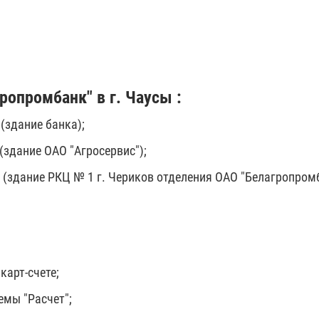
опромбанк" в г. Чаусы :
 (здание банка);
А (здание ОАО "Агросервис");
27 (здание РКЦ № 1 г. Чериков отделения ОАО "Белагропром
карт-счете;
емы "Расчет";