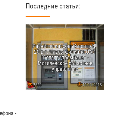
Последние статьи:
Расчётно-кассовый центр №
20 в г. Чаусы филиала ОАО
"Белагропромбанк" -
Могилёвское областное
управление
2560
11.11.2013
ефона -