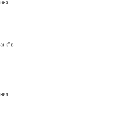
ения
анк" в
ения