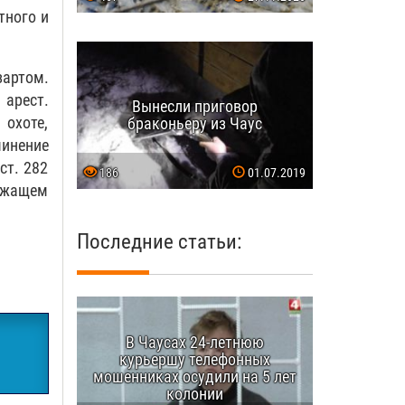
тного и
зартом.
арест.
Вынесли приговор
охоте,
браконьеру из Чаус
инение
ст. 282
186
01.07.2019
лежащем
Последние статьи:
В Чаусах 24-летнюю
курьершу телефонных
мошенниках осудили на 5 лет
колонии