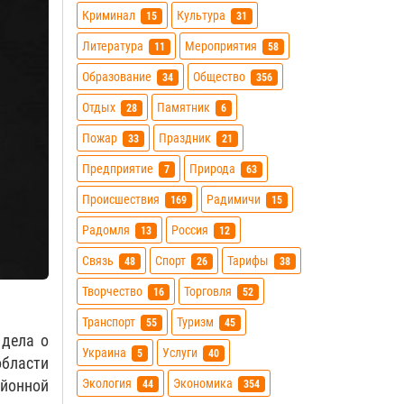
Криминал
Культура
15
31
Литература
Мероприятия
11
58
Образование
Общество
34
356
Отдых
Памятник
28
6
Пожар
Праздник
33
21
Предприятие
Природа
7
63
Происшествия
Радимичи
169
15
Радомля
Россия
13
12
Связь
Спорт
Тарифы
48
26
38
Творчество
Торговля
16
52
Транспорт
Туризм
55
45
 дела о
Украина
Услуги
5
40
области
Экология
Экономика
йонной
44
354