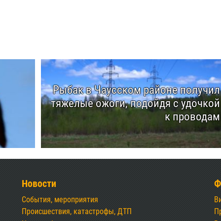
Рыбак в Чаусском районе получил
тяжелые ожоги, подойдя с удочкой
к проводам
Новости
Ф
События, мероприятия
В
Происшествия, катастрофы, ДТП
П