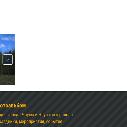
отоальбом
иды города Чаусы и Чаусского района
раздники, мероприятия, события