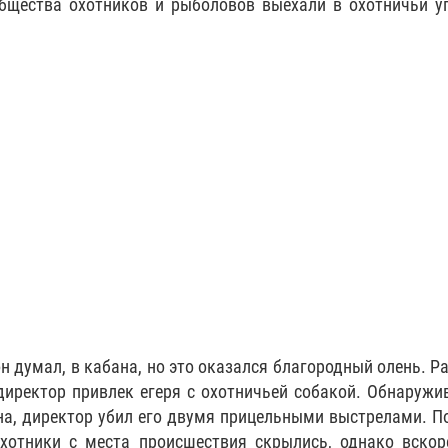
бщества охотников и рыболовов выехали в охотничьи у
он думал, в кабана, но это оказался благородный олень. Р
директор привлек егеря с охотничьей собакой. Обнаружи
ена, директор убил его двумя прицельными выстрелами. П
хотники с места происшествия скрылись, однако вско