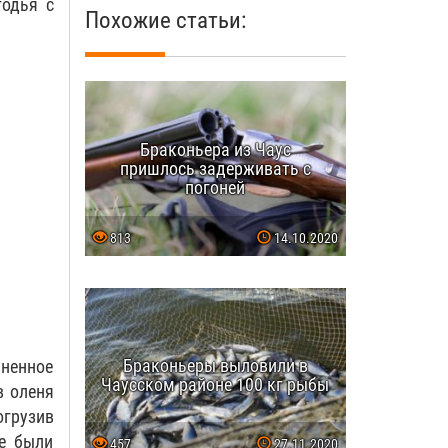
годья с
Похожие статьи:
Браконьера из Чаус
пришлось задерживать с
погоней
813
14.10.2020
Браконьеры выловили в
аненное
Чаусском районе 100 кг рыбы
в оленя
огрузив
ре были
457
27.11.2020