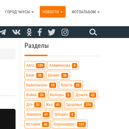
ГОРОД ЧАУСЫ
НОВОСТИ
ФОТОАЛЬБОМ
Разделы
Авто
Алимбекова
129
9
Банк
Бизнес
35
34
Браконьеры
Власть
10
23
Война
Выборы
Деньги
33
5
62
Дтп
Жкх
Здоровье
52
41
219
Земляки
Зубович
61
8
История
Коронавирус
46
193