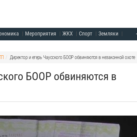
ономика
Мероприятия
ЖКХ
Спорт
Земляки
ТП
Директор и егерь Чаусского БООР обвиняются в незаконной охоте
сского БООР обвиняются в