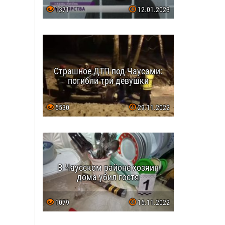
1371
12.01.2023
Страшное ДТП под Чаусами:
погибли три девушки
5530
29.11.2022
В Чаусском районе хозяин
дома убил гостя
1079
16.11.2022