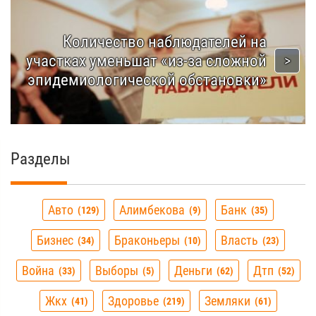
Количество наблюдателей на
участках уменьшат «из-за сложной
эпидемиологической обстановки»
Разделы
Авто
Алимбекова
Банк
129
9
35
Бизнес
Браконьеры
Власть
34
10
23
Война
Выборы
Деньги
Дтп
33
5
62
52
Жкх
Здоровье
Земляки
41
219
61