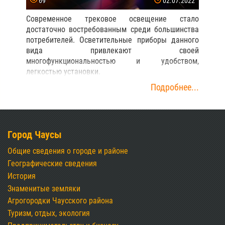
69
02.07.2022
Современное трековое освещение стало
достаточно востребованным среди большинства
потребителей. Осветительные приборы данного
вида привлекают своей
многофункциональностью и удобством,
легкостью установки.
Подробнее...
Город Чаусы
Общие сведения о городе и районе
Географические сведения
История
Знаменитые земляки
Агрогородки Чаусского района
Туризм, отдых, экология