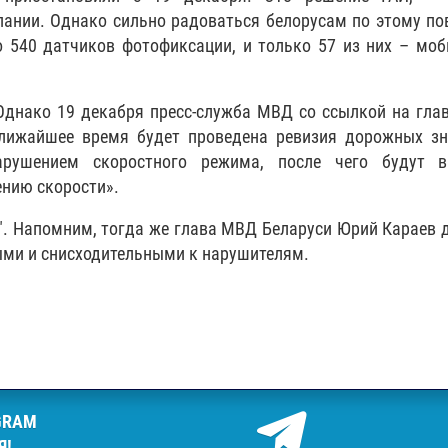
нии. Однако сильно радоваться белорусам по этому по
но 540 датчиков фотофиксации, и только 57 из них – мо
Однако 19 декабря пресс-служба МВД со ссылкой на гла
лижайшее время будет проведена ревизия дорожных зн
рушением скоростного режима, после чего будут в
ению скорости».
и". Напомним, тогда же глава МВД Беларуси Юрий Караев 
ыми и снисходительными к нарушителям.
GRAM
Я!