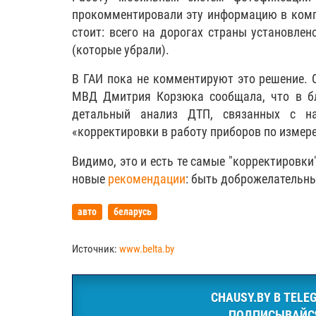
прокомментировали эту информацию в компа
стоит: всего на дорогах страны установле
(которые убрали).
В ГАИ пока не комментируют это решение. 
МВД Дмитрия Корзюка сообщала, что в б
детальный анализ ДТП, связанных с на
«корректировки в работу приборов по измер
Видимо, это и есть те самые "корректировк
новые
рекомендации
: быть доброжелательн
авто
беларусь
Источник:
www.belta.by
CHAUSY.BY В TELE
ПОДПИСЫВАЙС