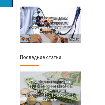
Всего за один день:
белорусам упростят
получение водительской
медсправки
556
18.12.2019
Последние статьи:
Суд Чаусского района
взыскал с уволенного за
прогулы молодого
специалиста 7 тысяч рублей
за учебу