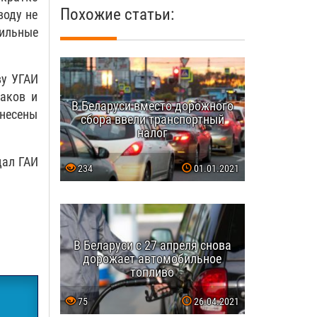
Похожие статьи:
воду не
бильные
ву УГАИ
аков и
В Беларуси вместо дорожного
несены
сбора ввели транспортный
налог
дал ГАИ
234
01.01.2021
В Беларуси с 27 апреля снова
дорожает автомобильное
топливо
75
26.04.2021