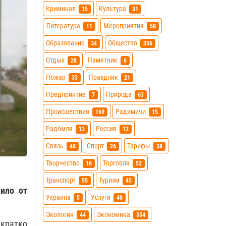
Криминал
Культура
15
31
Литература
Мероприятия
11
58
Образование
Общество
34
356
Отдых
Памятник
28
6
Пожар
Праздник
33
21
Предприятие
Природа
7
63
Происшествия
Радимичи
169
15
Радомля
Россия
13
12
Связь
Спорт
Тарифы
48
26
38
Творчество
Торговля
16
52
Транспорт
Туризм
55
45
пило от
Украина
Услуги
5
40
Экология
Экономика
44
354
кратко