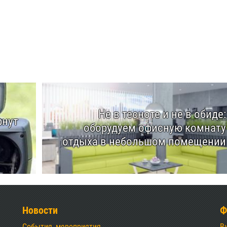
Не в тесноте и не в обиде:
рнут
оборудуем офисную комнату
отдыха в небольшом помещении
Новости
Ф
События, мероприятия
В