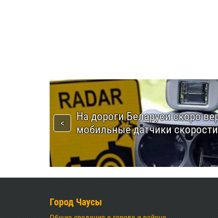
На дороги Беларуси скоро ве
мобильные датчики скорости
Город Чаусы
Общие сведения о городе и районе