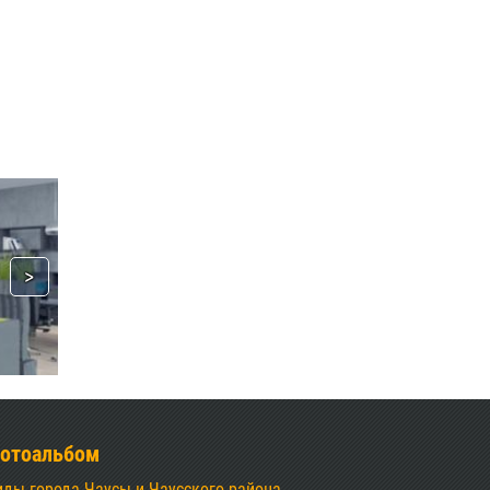
отоальбом
иды города Чаусы и Чаусского района