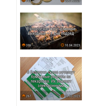
748
20.04.2023
В апреле нас ждут длинные
выходные — 4 дня подряд
316
10.04.2023
В Беларуси скоро исчезнут
бумажные рецепты на
лекарства. Их заменят
электронными
267
26.03.2023