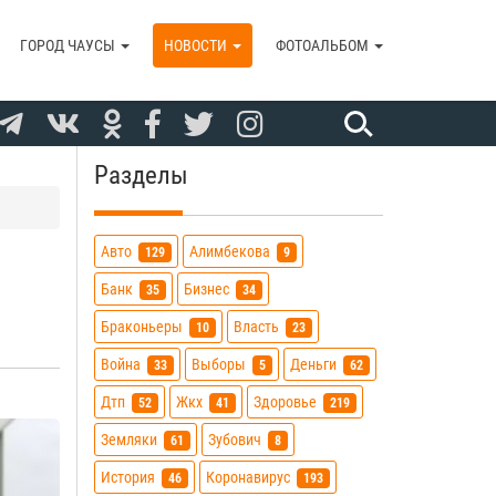
ГОРОД ЧАУСЫ
НОВОСТИ
ФОТОАЛЬБОМ
Разделы
Авто
Алимбекова
129
9
Банк
Бизнес
35
34
Браконьеры
Власть
10
23
Война
Выборы
Деньги
33
5
62
Дтп
Жкх
Здоровье
52
41
219
Земляки
Зубович
61
8
История
Коронавирус
46
193