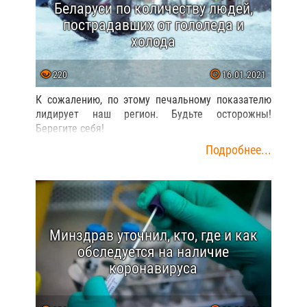
Беларуси по количеству людей,
пострадавших от гололеда и
холода
220
16.01.2021
К сожалению, по этому печальному показателю
лидирует наш регион. Будьте осторожны!
Берегите себя!
Подробнее...
Минздрав уточнил, кто, где и как
обследуется на наличие
коронавируса