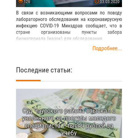
126
03.03.2020
В связи с возникающими вопросами по поводу
лабораторного обследования на коронавирусную
инфекцию COVID-19 Минздрав сообщает, что в
стране организованы пункты забора
биоматериала (мазок) для обследования.
Подробнее...
Последние статьи:
Суд Чаусского района взыскал с
уволенного за прогулы молодого
специалиста 7 тысяч рублей за
учебу