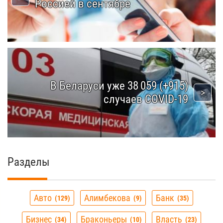
Россией в сентябре
В Беларуси уже 38 059 (+915)
случаев COVID-19
Разделы
Авто
Алимбекова
Банк
129
9
35
Бизнес
Браконьеры
Власть
34
10
23