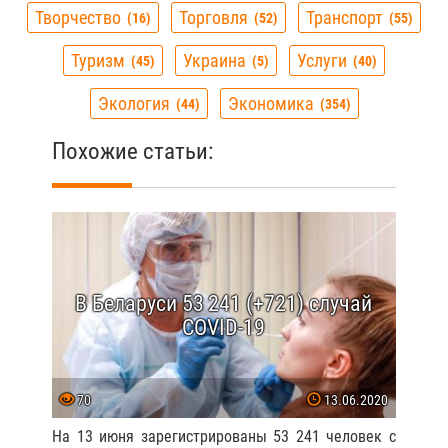
Творчество
Торговля
Транспорт
16
52
55
Туризм
Украина
Услуги
45
5
40
Экология
Экономика
44
354
Похожие статьи:
В Беларуси 53 241 (+721) случай
COVID-19
70
13.06.2020
На 13 июня зарегистрированы 53 241 человек с