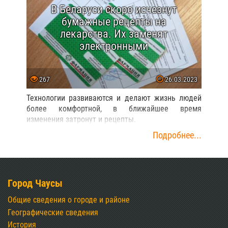
В Беларуси скоро исчезнут
бумажные рецепты на
лекарства. Их заменят
электронными
267
26.03.2023
Технологии развиваются и делают жизнь людей
более комфортной, в ближайшее время
изменения затронут и рецепты.
Подробнее...
Город Чаусы
Общие сведения о городе и районе
Географические сведения
История