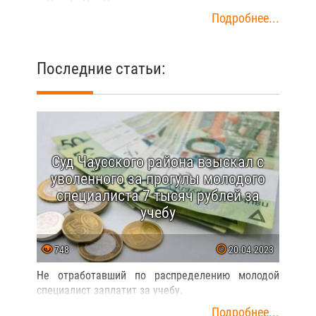
Подробнее...
Последние статьи:
Суд Чаусского района взыскал с
уволенного за прогулы молодого
специалиста 7 тысяч рублей за
учебу
748
20.04.2023
Не отработавший по распределению молодой
специалист заплатит за учебу.
Подробнее...