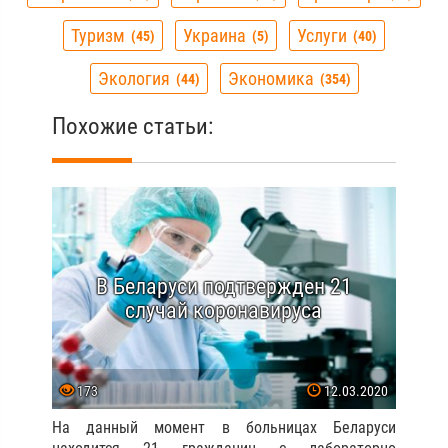
Туризм
Украина
Услуги
45
5
40
Экология
Экономика
44
354
Похожие статьи:
В Беларуси подтвержден 21
случай коронавируса
173
12.03.2020
На данный момент в больницах Беларуси