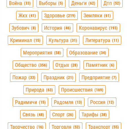
Война
Выборы
Деньги
Дтп
33
5
62
52
Жкх
Здоровье
Земляки
41
219
61
Зубович
История
Коронавирус
8
46
193
Криминал
Культура
Литература
15
31
11
Мероприятия
Образование
58
34
Общество
Отдых
Памятник
356
28
6
Пожар
Праздник
Предприятие
33
21
7
Природа
Происшествия
63
169
Радимичи
Радомля
Россия
15
13
12
Связь
Спорт
Тарифы
48
26
38
Творчество
Торговля
Транспорт
16
52
55