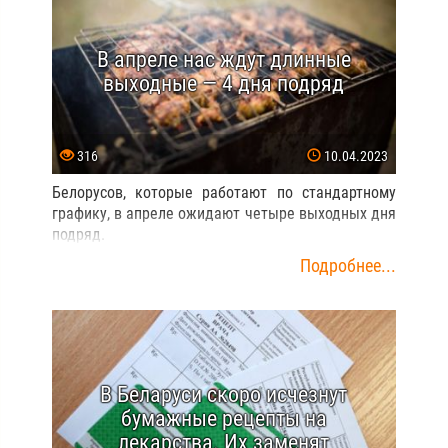
В апреле нас ждут длинные
выходные — 4 дня подряд
316
10.04.2023
Белорусов, которые работают по стандартному
графику, в апреле ожидают четыре выходных дня
подряд.
Подробнее...
В Беларуси скоро исчезнут
бумажные рецепты на
лекарства. Их заменят