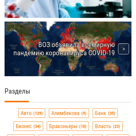
ВОЗ объявила всемирную
пандемию коронавируса COVID-19
Разделы
Авто
Алимбекова
Банк
129
9
35
Бизнес
Браконьеры
Власть
34
10
23