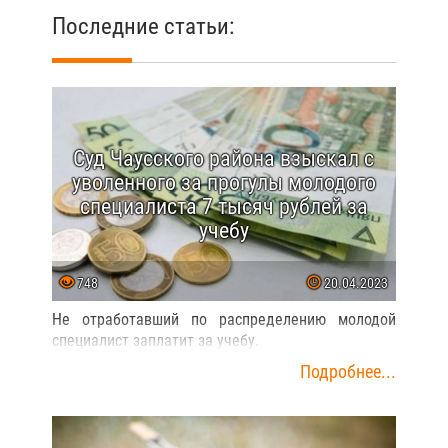
Последние статьи:
Суд Чаусского района взыскал с
уволенного за прогулы молодого
специалиста 7 тысяч рублей за
учебу
748
20.04.2023
Не отработавший по распределению молодой
специалист заплатит за учебу.
Подробнее...