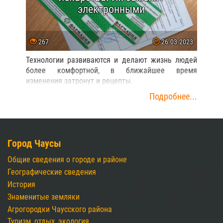
электронными
267
26.03.2023
Технологии развиваются и делают жизнь людей
более комфортной, в ближайшее время
изменения затронут и рецепты.
Подробнее...
Город Чаусы
Общие сведения о городе и районе
Географические сведения
История
Знаменитые земляки
Агрогородки Чаусского района
Туризм, отдых, экология