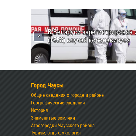
В Беларуси зарегистрирован 
(+558) случай коронавируса
Город Чаусы
Общие сведения о городе и районе
Географические сведения
История
Знаменитые земляки
Агрогородки Чаусского района
Туризм, отдых, экология