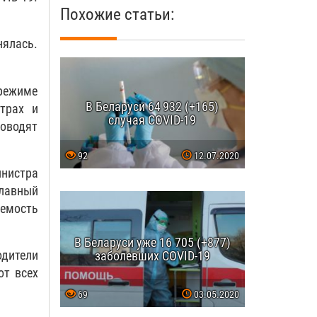
Похожие статьи:
нялась.
 режиме
В Беларуси 64 932 (+165)
трах и
случая COVID-19
роводят
92
12.07.2020
нистра
Главный
аемость
В Беларуси уже 16 705 (+877)
одители
заболевших COVID-19
от всех
69
03.05.2020