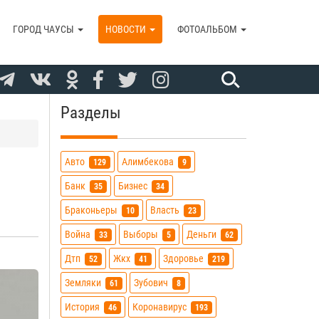
ГОРОД ЧАУСЫ
НОВОСТИ
ФОТОАЛЬБОМ
Разделы
Авто
Алимбекова
129
9
Банк
Бизнес
35
34
Браконьеры
Власть
10
23
Война
Выборы
Деньги
33
5
62
Дтп
Жкх
Здоровье
52
41
219
Земляки
Зубович
61
8
История
Коронавирус
46
193