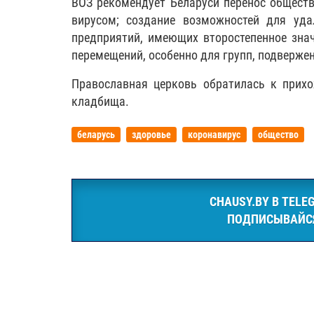
ВОЗ рекомендует Беларуси перенос общест
вирусом; создание возможностей для уда
предприятий, имеющих второстепенное знач
перемещений, особенно для групп, подверже
Православная церковь обратилась к прих
кладбища.
беларусь
здоровье
коронавирус
общество
CHAUSY.BY В TELE
ПОДПИСЫВАЙС