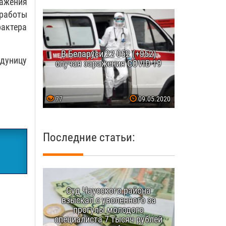
ражения
работы
рактера
В Беларуси 22 052 (+952)
дуницу
случая заражения COVID-19
77
09.05.2020
Последние статьи:
Суд Чаусского района
взыскал с уволенного за
прогулы молодого
специалиста 7 тысяч рублей