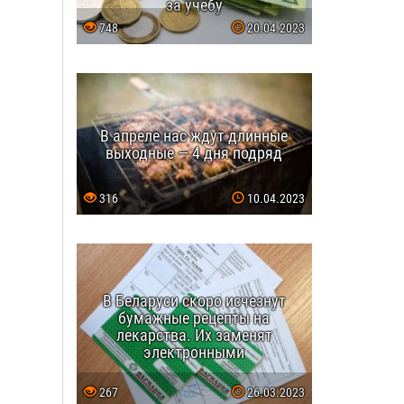
за учебу
748
20.04.2023
В апреле нас ждут длинные
выходные — 4 дня подряд
316
10.04.2023
В Беларуси скоро исчезнут
бумажные рецепты на
лекарства. Их заменят
электронными
267
26.03.2023