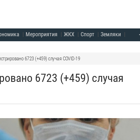
ономика
Мероприятия
ЖКХ
Спорт
Земляки
истрировано 6723 (+459) случая COVID-19
ровано 6723 (+459) случая