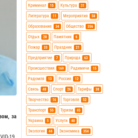
Криминал
Культура
15
31
Литература
Мероприятия
11
58
Образование
Общество
34
356
Отдых
Памятник
28
6
Пожар
Праздник
33
21
Предприятие
Природа
7
63
Происшествия
Радимичи
169
15
Радомля
Россия
13
12
Связь
Спорт
Тарифы
48
26
38
Творчество
Торговля
16
52
Транспорт
Туризм
55
45
зом, за
Украина
Услуги
5
40
Экология
Экономика
44
354
VID-19.