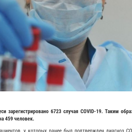
уси зарегистрировано 6723 случая COVID-19. Таким обра
а 459 человек.
циентов, у которых ранее был подтвержден диагноз CO