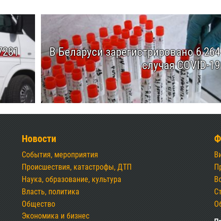
7281
В Беларуси зарегистрировано 6 264
случая COVID-19
Новости
Ф
События, мероприятия
В
Происшествия, катастрофы, ДТП
П
Наука, образование, культура
В
Власть, политика
С
Общество
О
Экономика и бизнес