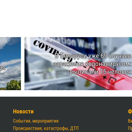
В Беларуси уже 69 случаев
заражения коронавирусом:
ды
выписали 15 человек
Новости
Ф
События, мероприятия
В
Происшествия, катастрофы, ДТП
П