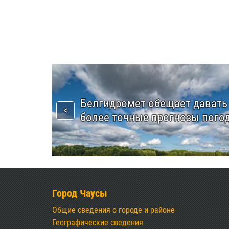
Белгидромет обещает давать
более точные прогнозы пого
Город Чаусы
Общие сведения о городе и районе
Географические сведения