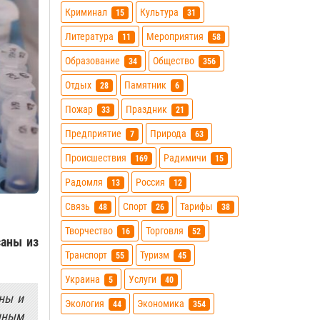
Криминал
Культура
15
31
Литература
Мероприятия
11
58
Образование
Общество
34
356
Отдых
Памятник
28
6
Пожар
Праздник
33
21
Предприятие
Природа
7
63
Происшествия
Радимичи
169
15
Радомля
Россия
13
12
Связь
Спорт
Тарифы
48
26
38
Творчество
Торговля
16
52
саны из
Транспорт
Туризм
55
45
Украина
Услуги
5
40
ены и
Экология
Экономика
44
354
нным