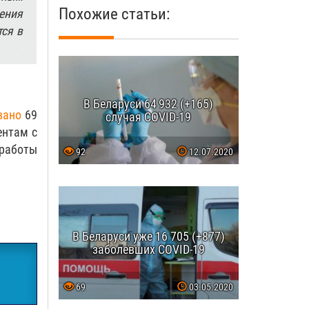
Похожие статьи:
ения
тся в
В Беларуси 64 932 (+165)
вано
69
случая COVID-19
ентам с
 работы
92
12.07.2020
В Беларуси уже 16 705 (+877)
заболевших COVID-19
69
03.05.2020