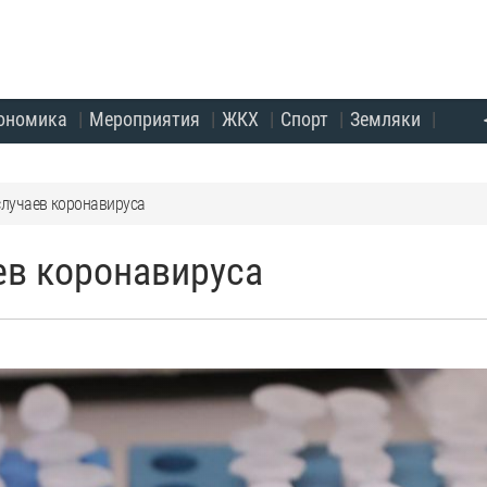
ономика
Мероприятия
ЖКХ
Спорт
Земляки
случаев коронавируса
ев коронавируса