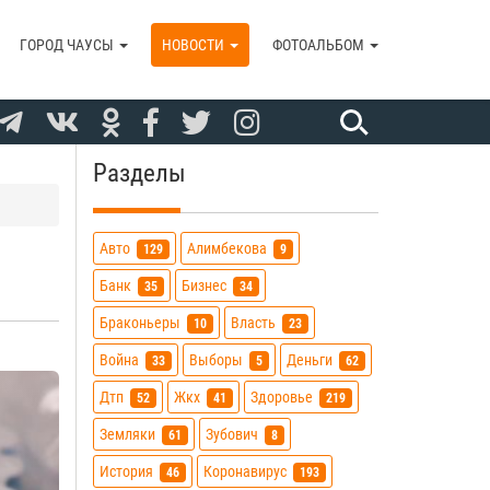
ГОРОД ЧАУСЫ
НОВОСТИ
ФОТОАЛЬБОМ
Разделы
Авто
Алимбекова
129
9
Банк
Бизнес
35
34
Браконьеры
Власть
10
23
Война
Выборы
Деньги
33
5
62
Дтп
Жкх
Здоровье
52
41
219
Земляки
Зубович
61
8
История
Коронавирус
46
193