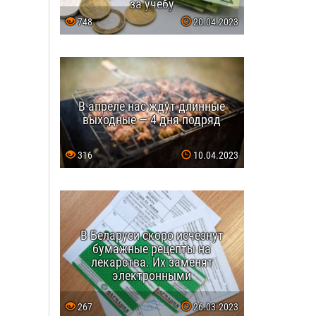
за учебу
748
20.04.2023
В апреле нас ждут длинные
выходные — 4 дня подряд
316
10.04.2023
В Беларуси скоро исчезнут
бумажные рецепты на
лекарства. Их заменят
электронными
267
26.03.2023