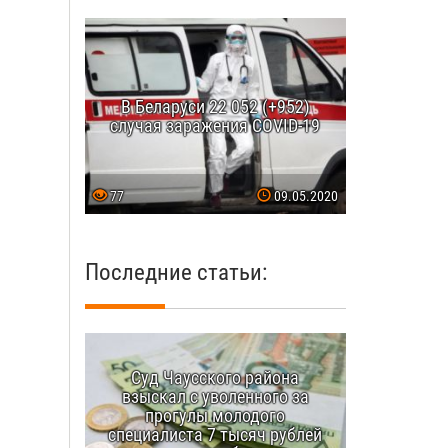
В Беларуси 22 052 (+952)
случая заражения COVID-19
77
09.05.2020
Последние статьи:
Суд Чаусского района
взыскал с уволенного за
прогулы молодого
специалиста 7 тысяч рублей