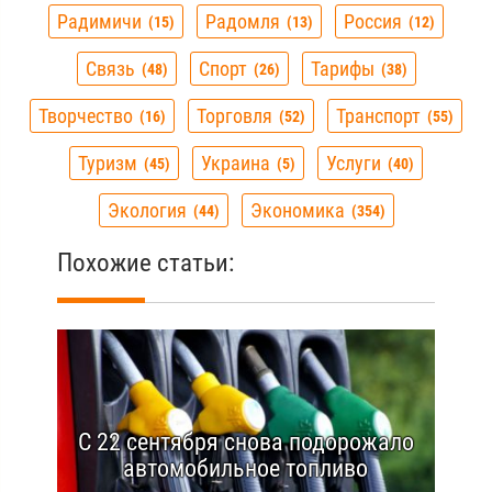
Радимичи
Радомля
Россия
15
13
12
Связь
Спорт
Тарифы
48
26
38
Творчество
Торговля
Транспорт
16
52
55
Туризм
Украина
Услуги
45
5
40
Экология
Экономика
44
354
Похожие статьи:
С 22 сентября снова подорожало
автомобильное топливо