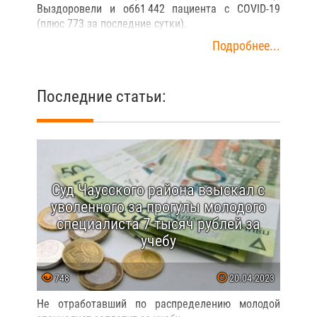
Выздоровели и об61 442 пациента с COVID-19
(плюс 773 за последние сутки).
Подробнее...
Последние статьи:
Суд Чаусского района взыскал с
уволенного за прогулы молодого
специалиста 7 тысяч рублей за
учебу
748
20.04.2023
Не отработавший по распределению молодой