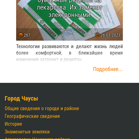
лекарства. Их заменят
электронными
267
26.03.2023
Технологии развиваются и делают жизнь людей
более комфортной, в ближайшее время
изменения затронут и рецепты.
Подробнее...
Город Чаусы
Общие сведения о городе и районе
Географические сведения
История
Знаменитые земляки