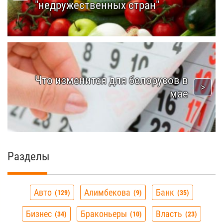
"недружественных стран"
Что изменится для белорусов в
мае
Разделы
Авто
Алимбекова
Банк
129
9
35
Бизнес
Браконьеры
Власть
34
10
23