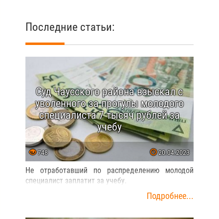
Последние статьи:
Суд Чаусского района взыскал с
уволенного за прогулы молодого
специалиста 7 тысяч рублей за
учебу
748
20.04.2023
Не отработавший по распределению молодой
специалист заплатит за учебу.
Подробнее...