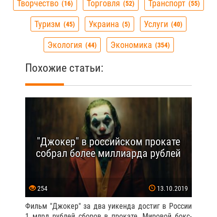
Творчество
Торговля
Транспорт
16
52
55
Туризм
Украина
Услуги
45
5
40
Экология
Экономика
44
354
Похожие статьи:
"Джокер" в российском прокате
собрал более миллиарда рублей
254
13.10.2019
Фильм "Джокер" за два уикенда достиг в России
1 млрд рублей сборов в прокате. Мировой бокс-