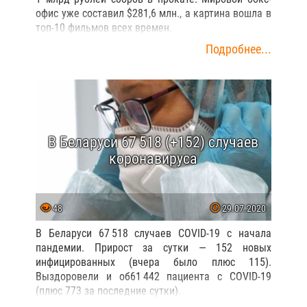
офис уже составил $281,6 млн., а картина вошла в
топ-10 фильмов всех времен.
Подробнее...
В Беларуси 67 518 (+152) случаев
коронавируса
48
29.07.2020
В Беларуси 67 518 случаев COVID-19 с начала
пандемии. Прирост за сутки — 152 новых
инфицированных (вчера было плюс 115).
Выздоровели и об61 442 пациента с COVID-19
(плюс 773 за последние сутки).