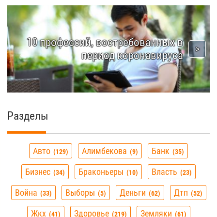
10 профессий, востребованных в
период коронавируса
Разделы
Авто
Алимбекова
Банк
129
9
35
Бизнес
Браконьеры
Власть
34
10
23
Война
Выборы
Деньги
Дтп
33
5
62
52
Жкх
Здоровье
Земляки
41
219
61