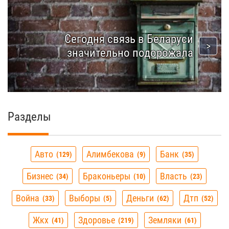
Сегодня связь в Беларуси
значительно подорожала
Разделы
Авто
Алимбекова
Банк
129
9
35
Бизнес
Браконьеры
Власть
34
10
23
Война
Выборы
Деньги
Дтп
33
5
62
52
Жкх
Здоровье
Земляки
41
219
61