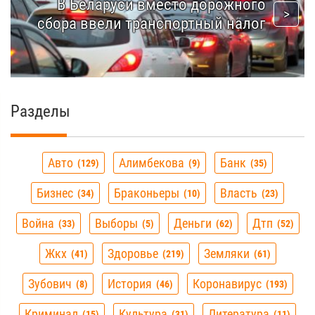
В Беларуси вместо дорожного
сбора ввели транспортный налог
Разделы
Авто
Алимбекова
Банк
129
9
35
Бизнес
Браконьеры
Власть
34
10
23
Война
Выборы
Деньги
Дтп
33
5
62
52
Жкх
Здоровье
Земляки
41
219
61
Зубович
История
Коронавирус
8
46
193
Криминал
Культура
Литература
15
31
11