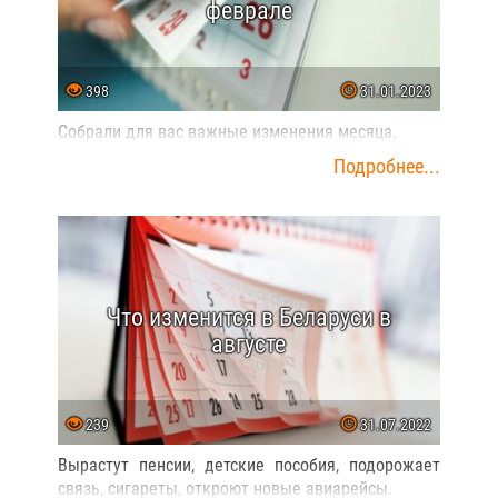
феврале
398
31.01.2023
Собрали для вас важные изменения месяца.
Подробнее...
Что изменится в Беларуси в
августе
239
31.07.2022
Вырастут пенсии, детские пособия, подорожает
связь, сигареты, откроют новые авиарейсы.