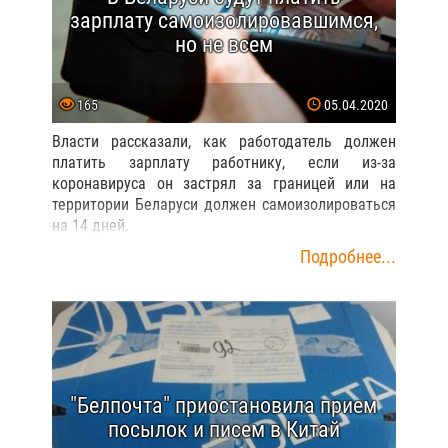
зарплату самоизолировавшимся,
но не всем
165
05.04.2020
Власти рассказали, как работодатель должен
платить зарплату работнику, если из-за
коронавируса он застрял за границей или на
территории Беларуси должен самоизолироваться
на 14 дней.
Подробнее...
"Белпочта" приостановила прием
посылок и писем в Китай