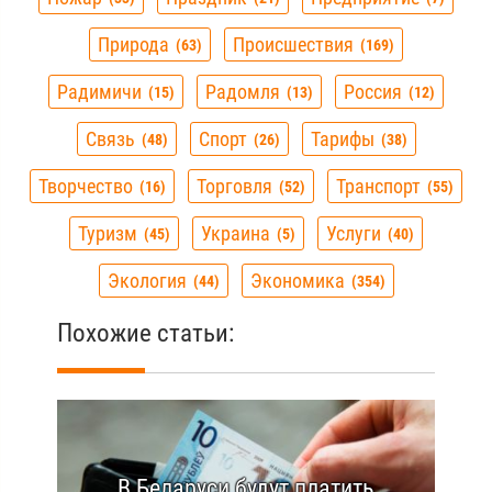
Природа
Происшествия
63
169
Радимичи
Радомля
Россия
15
13
12
Связь
Спорт
Тарифы
48
26
38
Творчество
Торговля
Транспорт
16
52
55
Туризм
Украина
Услуги
45
5
40
Экология
Экономика
44
354
Похожие статьи:
В Беларуси будут платить