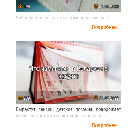
398
31.01.2023
Собрали для вас важные изменения месяца.
Подробнее...
Что изменится в Беларуси в
августе
239
31.07.2022
Вырастут пенсии, детские пособия, подорожает
связь, сигареты, откроют новые авиарейсы.
Подробнее...