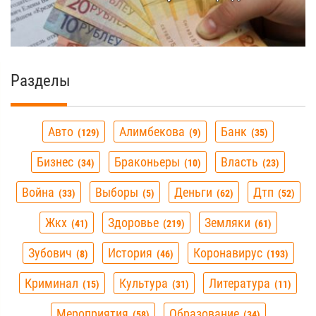
Разделы
Авто
Алимбекова
Банк
129
9
35
Бизнес
Браконьеры
Власть
34
10
23
Война
Выборы
Деньги
Дтп
33
5
62
52
Жкх
Здоровье
Земляки
41
219
61
Зубович
История
Коронавирус
8
46
193
Криминал
Культура
Литература
15
31
11
Мероприятия
Образование
58
34