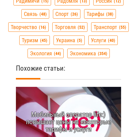
Радимичи
Радомля
Россия
15
13
12
Связь
Спорт
Тарифы
48
26
38
Творчество
Торговля
Транспорт
16
52
55
Туризм
Украина
Услуги
45
5
40
Экология
Экономика
44
354
Похожие статьи:
Мобильный оператор life:)
повышает цены на некоторые
тарифы и услуги