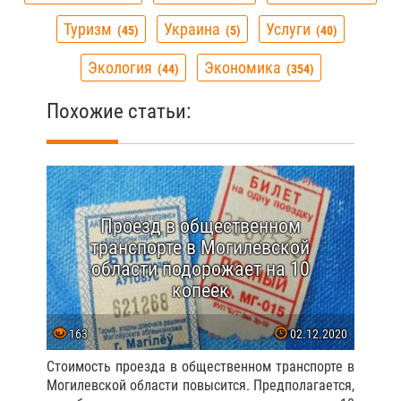
Туризм
Украина
Услуги
45
5
40
Экология
Экономика
44
354
Похожие статьи:
Проезд в общественном
транспорте в Могилевской
области подорожает на 10
копеек
163
02.12.2020
Стоимость проезда в общественном транспорте в
Могилевской области повысится. Предполагается,