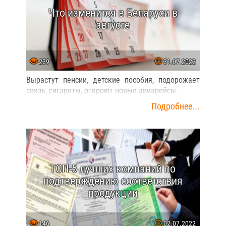
Что изменится в Беларуси в
августе
239
31.07.2022
Вырастут пенсии, детские пособия, подорожает
связь, сигареты, откроют новые авиарейсы.
Подробнее...
ТОП-5 лучших компаний по
подтверждению соответствия
продукции
146
02.07.2022