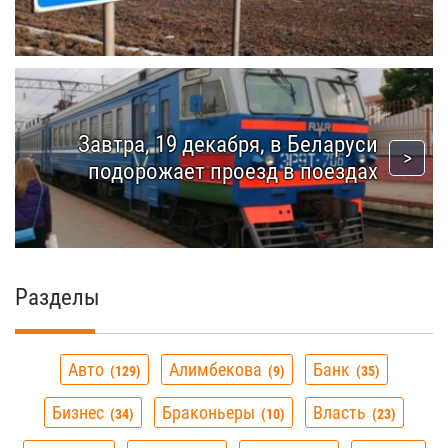
Завтра, 19 декабря, в Беларуси
подорожает проезд в поездах
Разделы
Авто
Алимбекова
Банк
129
9
35
Бизнес
Браконьеры
Власть
34
10
23