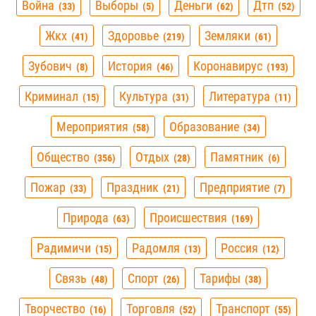
Война
Выборы
Деньги
Дтп
33
5
62
52
Жкх
Здоровье
Земляки
41
219
61
Зубович
История
Коронавирус
8
46
193
Криминал
Культура
Литература
15
31
11
Мероприятия
Образование
58
34
Общество
Отдых
Памятник
356
28
6
Пожар
Праздник
Предприятие
33
21
7
Природа
Происшествия
63
169
Радимичи
Радомля
Россия
15
13
12
Связь
Спорт
Тарифы
48
26
38
Творчество
Торговля
Транспорт
16
52
55