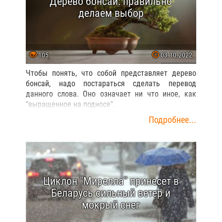
Дерево бонсай: правильно
делаем выбор
105
03.10.2022
Чтобы понять, что собой представляет дерево
бонсай, надо постараться сделать перевод
данного слова. Оно означает ни что иное, как
"выращенное на подносе".
Подробнее...
Циклон "Мирелла" принесет в
Беларусь сильный ветер и
мокрый снег