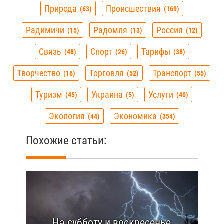
Природа
Происшествия
63
169
Радимичи
Радомля
Россия
15
13
12
Связь
Спорт
Тарифы
48
26
38
Творчество
Торговля
Транспорт
16
52
55
Туризм
Украина
Услуги
45
5
40
Экология
Экономика
44
354
Похожие статьи:
На субботу и воскресенье