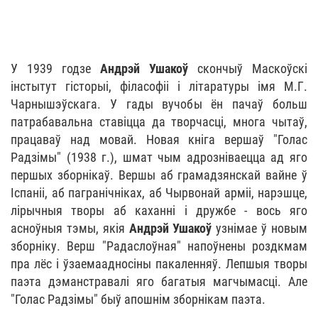
У 1939 годзе
Андрэй Ушакоў
скончыў Маскоўскі
інстытут гісторыі, філасофіі і літаратуры імя М.Г.
Чарнышэўскага. У гады вучобы ён пачаў больш
патрабавальна ставіцца да творчасці, многа чытаў,
працаваў над мовай. Новая кніга вершаў "Голас
Радзімы" (1938 г.), шмат чым адрозніваецца ад яго
першых зборнікаў. Вершы аб грамадзянскай вайне ў
Іспаніі, аб пагранічніках, аб Чырвонай арміі, нарэшце,
лірычныя творы аб каханні і дружбе - вось яго
асноўныя тэмы, якія
Андрэй Ушакоў
узнімае ў новым
зборніку. Верш "Радаслоўная" напоўнены роздкмам
пра лёс і ўзаемаадносіны пакаленняў. Лепшыя творы
паэта дэманстравалі яго багатыя магчымасці. Але
"Голас Радзімы" быў апошнім зборнікам паэта.