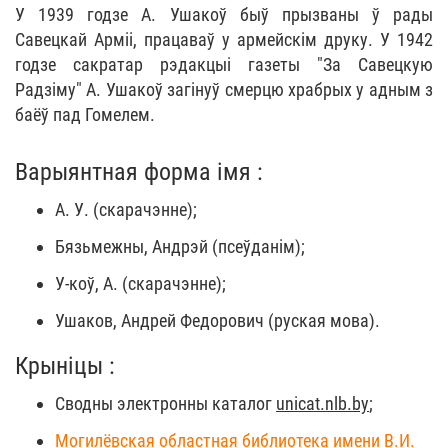
У 1939 годзе А. Ушакоў быў прызваны ў рады
Савецкай Арміі, працаваў у армейскім друку. У 1942
годзе сакратар рэдакцыі газеты "За Савецкую
Радзіму" А. Ушакоў загінуў смерцю храбрых у адным з
баёў пад Гомелем.
Варыянтная форма імя :
А. У. (скарачэнне);
Бязьмежны, Андрэй (псеўданім);
У-коў, А. (скарачэнне);
Ушаков, Андрей Федорович (руская мова).
Крыніцы :
Сводны электронны каталог
unicat.nlb.by
;
Могилёвская областная библиотека имени В.И.