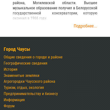
района, Могилевской области. Высшее
музыкальное образование получил в Белорусской
государственной консерватории, которую
окончил в 1966 году.
Подробнее...
Город Чаусы
Общие сведения о городе и районе
Географические сведения
История
Знаменитые земляки
Агрогородки Чаусского района
Туризм, отдых, экология
Предпринимательству и бизнесу
Информация
Форум