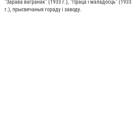
"Зарава вагранак" (1933 г.), "Праца і маладосць" (1933
г.), прысвечаныя гораду і заводу.