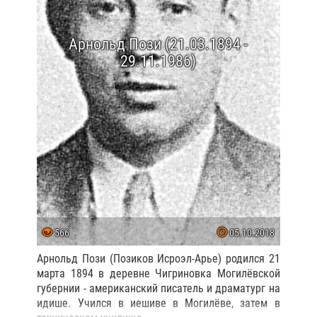
Арнольд Пози (21.03.1894 -
29.11.1986)
566
05.10.2018
Арнольд Пози (Позиков Исроэл-Арье) родился 21
марта 1894 в деревне Чигриновка Могилёвской
губернии - американский писатель и драматург на
идише. Учился в иешиве в Могилёве, затем в