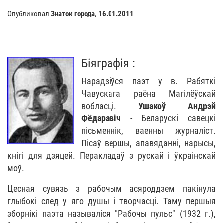
Опубликовал
Знаток города
,
16.01.2011
Біяграфія :
Нарадзіўся паэт у в. Рабяткі
Чавускага раёна Магілёўскай
вобласці.
Ушакоў Андрэй
Фёдаравіч
- Беларускі савецкі
пісьменнік, ваенны журналіст.
Пісаў вершы, апавяданні, нарысы,
кнігі для дзяцей. Перакладаў з рускай і ўкраінскай
моў.
Цесная сувязь з рабочым асяроддзем пакінула
глыбокі след у яго душы і творчасці. Таму першыя
зборнікі паэта называліся "Рабочы пульс" (1932 г.),