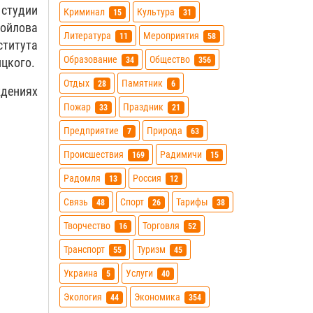
студии
Криминал
Культура
15
31
мойлова
Литература
Мероприятия
11
58
ститута
Образование
Общество
34
356
ицкого.
Отдых
Памятник
28
6
дениях
Пожар
Праздник
33
21
Предприятие
Природа
7
63
Происшествия
Радимичи
169
15
Радомля
Россия
13
12
Связь
Спорт
Тарифы
48
26
38
Творчество
Торговля
16
52
Транспорт
Туризм
55
45
Украина
Услуги
5
40
Экология
Экономика
44
354