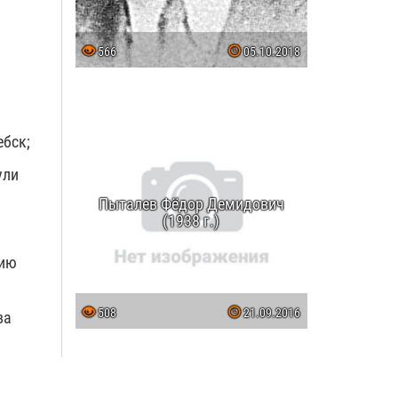
566
05.10.2018
ебск;
ули
Пыталев Фёдор Демидович
(1938 г.)
тию
508
21.09.2016
ва