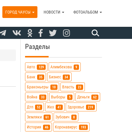
ГОРОД ЧАУСЫ
НОВОСТИ
ФОТОАЛЬБОМ
Разделы
Авто
Алимбекова
129
9
Банк
Бизнес
35
34
Браконьеры
Власть
10
23
Война
Выборы
Деньги
33
5
62
Дтп
Жкх
Здоровье
52
41
219
Земляки
Зубович
61
8
История
Коронавирус
46
193