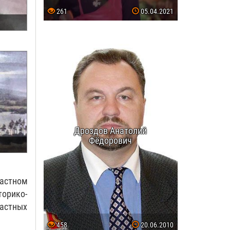
261
05.04.2021
Дроздов Анатолий
Фёдорович
ластном
торико-
частных
458
20.06.2010