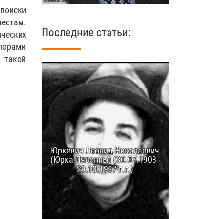
поиски
естам.
Последние статьи:
ческих
 порами
и такой
Юркевич Леонид Николаевич
(Юрка Лявонны) (30.07.1908 -
29.10.1937 г.г.)