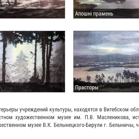
а
Апошні прамень
Прасторы
ерьеры учреждений культуры, находятся в Витебском об
тном художественном музее им. П.В. Масленикова, ис
жественном музее В.К. Белынецкого-Бирули г. Белыничы, 