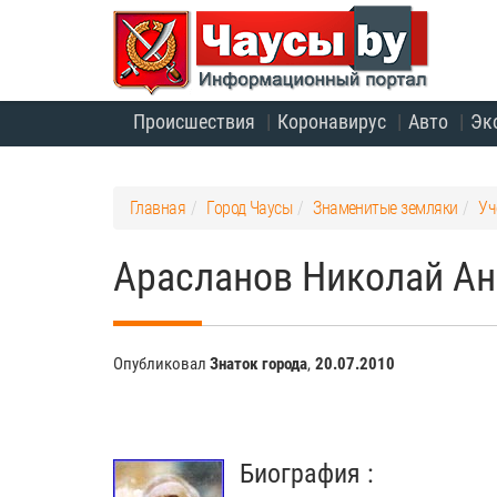
Происшествия
Коронавирус
Авто
Эк
Главная
Город Чаусы
Знаменитые земляки
Уч
Арасланов Николай Анд
Опубликовал
Знаток города
,
20.07.2010
Биография :