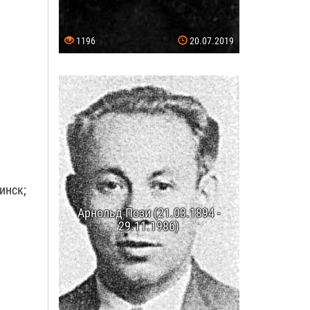
1196
20.07.2019
инск;
Арнольд Пози (21.03.1894 -
29.11.1986)