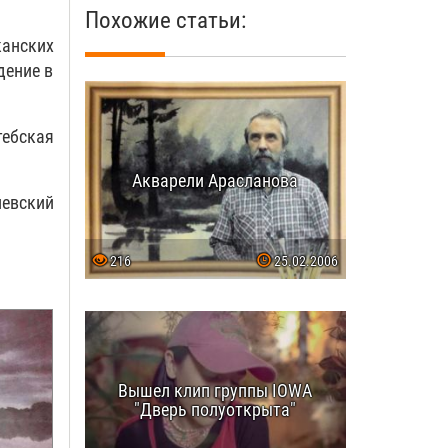
Похожие статьи:
анских
дение в
тебская
Акварели Арасланова
левский
216
25.02.2006
Вышел клип группы IOWA
"Дверь полуоткрыта"