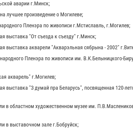
ьской аварии г.Минск;
 на лучшее произведение о Могилеве;
народного Пленэра по живописи г.Мстиславль, г.Могилев;
я выставка "От съезда к съезду" г.Минск;
я выставка акварели "Акварэльная сябрына - 2002" г.Вит
ународного Пленэра по живописи им. В.К.Белыницкого-Бир
ая акварель" г.Могилев;
ая выставка "З думай пра Беларусь", посвященная 120-ле
ли в областном художественном музее им. П.В.Масленико
ли в выставочном зале г.Бобруйск;