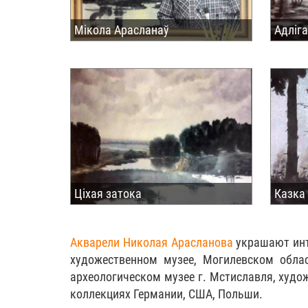
Мікола Арасланаў
Адліг
Ціхая затока
Казка
Акварели Николая Арасланова
украшают инт
художественном музее, Могилевском облас
археологическом музее г. Мстиславля, худо
коллекциях Германии, США, Польши.