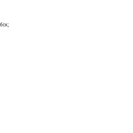
;
бск;