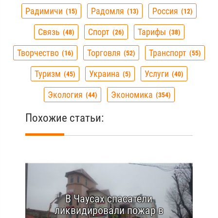
Радимичи
Радомля
Россия
15
13
12
Связь
Спорт
Тарифы
48
26
38
Творчество
Торговля
Транспорт
16
52
55
Туризм
Украина
Услуги
45
5
40
Экология
Экономика
44
354
Похожие статьи:
В Чаусах спасатели
ликвидировали пожар в