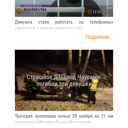
1371
12.01.2023
Девушка стала работать на телефонных
аферистов в апреле прошлого года.
Подробнее...
Страшное ДТП под Чаусами:
погибли три девушки
5530
29.11.2022
Трагедия произошла ночью 29 ноября на 21 км
автодороги Могилев-Рясно-Мстиславль.