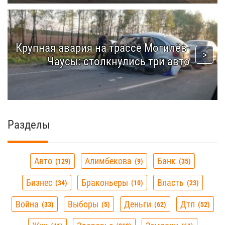
Крупная авария на трассе Могилёв-
Чаусы: столкнулись три авто
Разделы
Авто
Алимбекова
Банк
129
9
35
Бизнес
Браконьеры
Власть
34
10
23
Война
Выборы
Деньги
Дтп
33
5
62
52