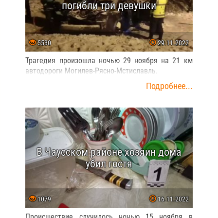
погибли три девушки
5530
29.11.2022
Трагедия произошла ночью 29 ноября на 21 км
автодороги Могилев-Рясно-Мстиславль.
Подробнее...
В Чаусском районе хозяин дома
убил гостя
1079
16.11.2022
Происшествие случилось ночью 15 ноября в