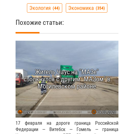
Экология
Экономика
44
354
Похожие статьи:
Житель Чаус на "МАЗе"
столкнулся с другим "МАЗом" в
Могилевском районе
369
19.02.2020
17 февраля на дороге граница Российской
Федерации — Витебск — Гомель — граница