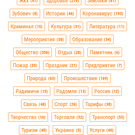
Жкх
Здоровье
Земляки
41
219
61
Зубович
История
Коронавирус
8
46
193
Криминал
Культура
Литература
15
31
11
Мероприятия
Образование
58
34
Общество
Отдых
Памятник
356
28
6
Пожар
Праздник
Предприятие
33
21
7
Природа
Происшествия
63
169
Радимичи
Радомля
Россия
15
13
12
Связь
Спорт
Тарифы
48
26
38
Творчество
Торговля
Транспорт
16
52
55
Туризм
Украина
Услуги
45
5
40