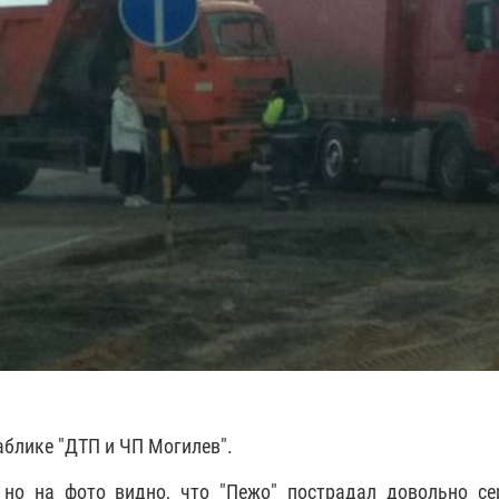
аблике "ДТП и ЧП Могилев".
 но на фото видно, что "Пежо" пострадал довольно се