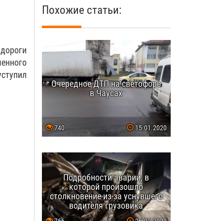
Похожие статьи:
 дороги
шенного
уступил
Очередное ДТП на светофоре
в Чаусах
740
15.01.2020
Подробности аварии, в
которой произошло
столкновение из-за уснувшего
водителя грузовика