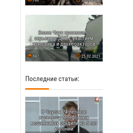
766
26.02.2021
Возле Чаус произошло
серьезное ДТП с участием
грузовика и двух тракторов
847
25.02.2021
Последние статьи:
В Чаусах 24-летнюю
курьершу телефонных
мошенниках осудили на 5 лет
колонии