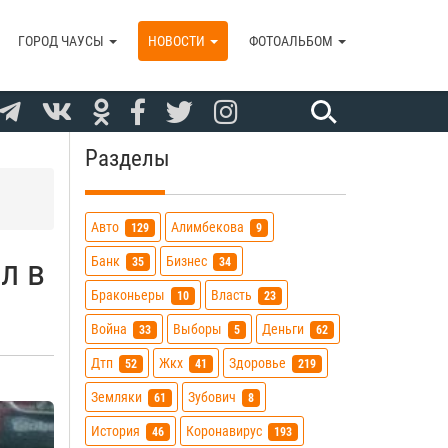
ГОРОД ЧАУСЫ
НОВОСТИ
ФОТОАЛЬБОМ
Разделы
Авто
Алимбекова
129
9
л в
Банк
Бизнес
35
34
Браконьеры
Власть
10
23
Война
Выборы
Деньги
33
5
62
Дтп
Жкх
Здоровье
52
41
219
Земляки
Зубович
61
8
История
Коронавирус
46
193