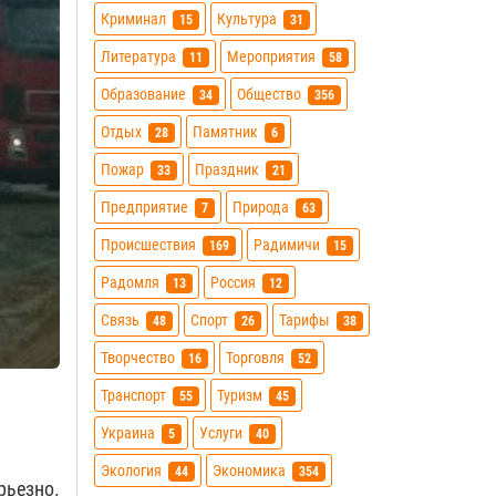
Криминал
Культура
15
31
Литература
Мероприятия
11
58
Образование
Общество
34
356
Отдых
Памятник
28
6
Пожар
Праздник
33
21
Предприятие
Природа
7
63
Происшествия
Радимичи
169
15
Радомля
Россия
13
12
Связь
Спорт
Тарифы
48
26
38
Творчество
Торговля
16
52
Транспорт
Туризм
55
45
Украина
Услуги
5
40
Экология
Экономика
44
354
рьезно.