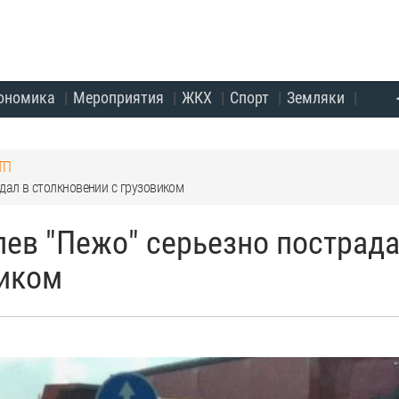
ономика
Мероприятия
ЖКХ
Спорт
Земляки
ТП
дал в столкновении с грузовиком
ев "Пежо" серьезно пострада
виком