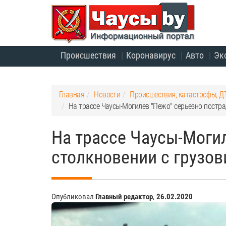
Происшествия
Коронавирус
Авто
Эк
Главная
Новости
Происшествия, катастрофы, Д
На трассе Чаусы-Могилев "Пежо" серьезно постра
На трассе Чаусы-Могил
столкновении с грузо
Опубликовал
Главный редактор
,
26.02.2020