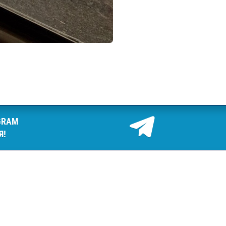
GRAM
Я!