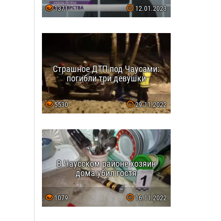
1371
12.01.2023
Страшное ДТП под Чаусами:
погибли три девушки
5530
29.11.2022
В Чаусском районе хозяин
дома убил гостя
1079
16.11.2022