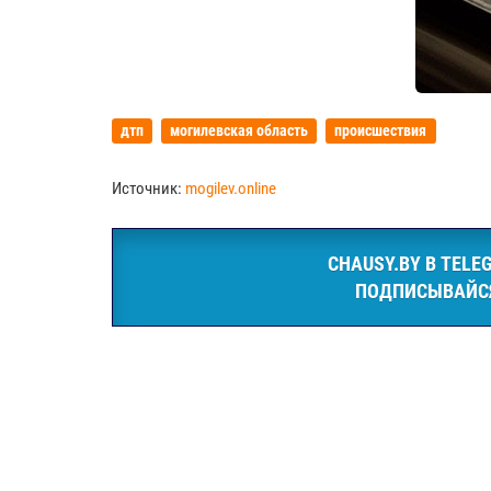
дтп
могилевская область
происшествия
Источник:
mogilev.online
CHAUSY.BY В TELE
ПОДПИСЫВАЙС