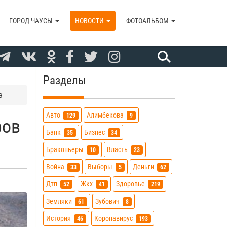
ГОРОД ЧАУСЫ
НОВОСТИ
ФОТОАЛЬБОМ
Разделы
а
Авто
Алимбекова
129
9
ров
Банк
Бизнес
35
34
Браконьеры
Власть
10
23
Война
Выборы
Деньги
33
5
62
Дтп
Жкх
Здоровье
52
41
219
Земляки
Зубович
61
8
История
Коронавирус
46
193