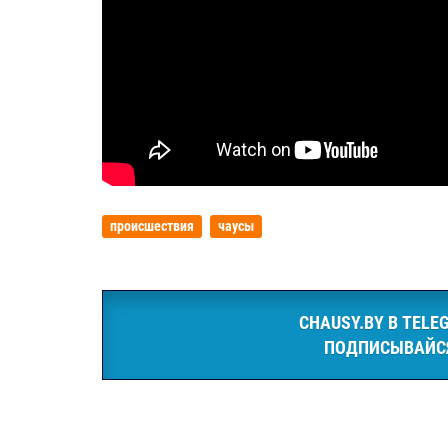
происшествия
чаусы
CHAUSY.BY В TELE
ПОДПИСЫВАЙС