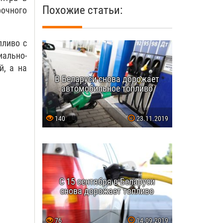
Похожие статьи:
очного
пливо с
иально-
й, а на
В Беларуси снова дорожает
автомобильное топливо
140
23.11.2019
С 15 сентября в Беларуси
снова дорожает топливо
76
14.09.2019