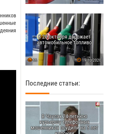
нников
шенные
деяния
С 20 октября дорожает
автомобильное топливо
66
19.10.2020
Последние статьи:
В Чаусах 24-летнюю
курьершу телефонных
мошенниках осудили на 5 лет
колонии