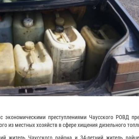
 с экономическими преступлениями Чаусского РОВД пре
го из местных хозяйств в сфере хищения дизельного топл
ний житель Чаусского района и 34-летний житель райц