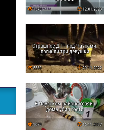
1370
12.01.2023
Страшное ДТП под Чаусами:
погибли три девушки
5530
29.11.2022
В Чаусском районе хозяин
дома убил гостя
1079
16.11.2022