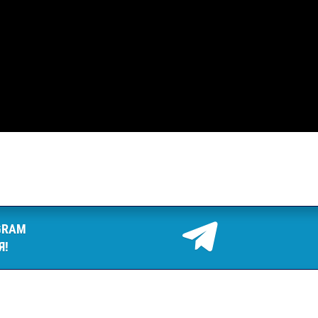
GRAM
Я!