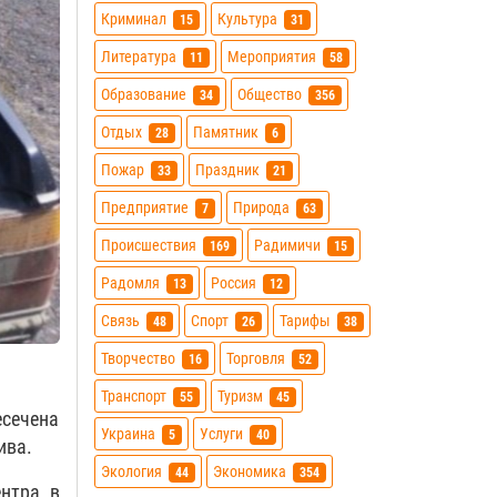
Криминал
Культура
15
31
Литература
Мероприятия
11
58
Образование
Общество
34
356
Отдых
Памятник
28
6
Пожар
Праздник
33
21
Предприятие
Природа
7
63
Происшествия
Радимичи
169
15
Радомля
Россия
13
12
Связь
Спорт
Тарифы
48
26
38
Творчество
Торговля
16
52
Транспорт
Туризм
55
45
сечена
Украина
Услуги
5
40
ива.
Экология
Экономика
44
354
ентра в