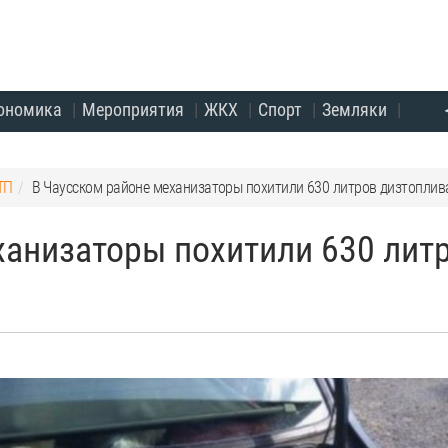
ономика
Мероприятия
ЖКХ
Спорт
Земляки
ТП
В Чаусском районе механизаторы похитили 630 литров дизтоплив
ханизаторы похитили 630 лит