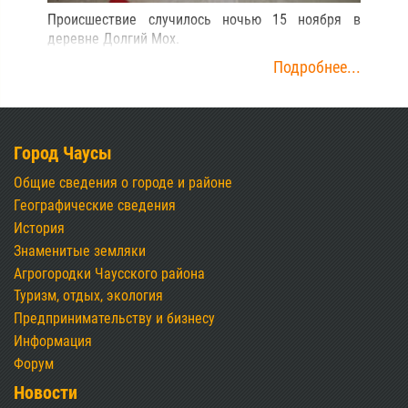
Происшествие случилось ночью 15 ноября в
деревне Долгий Мох.
Подробнее...
Город Чаусы
Общие сведения о городе и районе
Географические сведения
История
Знаменитые земляки
Агрогородки Чаусского района
Туризм, отдых, экология
Предпринимательству и бизнесу
Информация
Форум
Новости