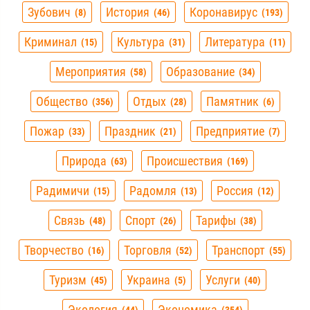
Зубович
История
Коронавирус
8
46
193
Криминал
Культура
Литература
15
31
11
Мероприятия
Образование
58
34
Общество
Отдых
Памятник
356
28
6
Пожар
Праздник
Предприятие
33
21
7
Природа
Происшествия
63
169
Радимичи
Радомля
Россия
15
13
12
Связь
Спорт
Тарифы
48
26
38
Творчество
Торговля
Транспорт
16
52
55
Туризм
Украина
Услуги
45
5
40
Экология
Экономика