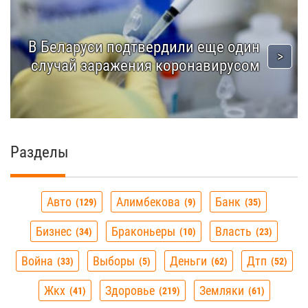
В Беларуси подтвердили еще один
случай заражения коронавирусом
Разделы
Авто
Алимбекова
Банк
129
9
35
Бизнес
Браконьеры
Власть
34
10
23
Война
Выборы
Деньги
Дтп
33
5
62
52
Жкх
Здоровье
Земляки
41
219
61