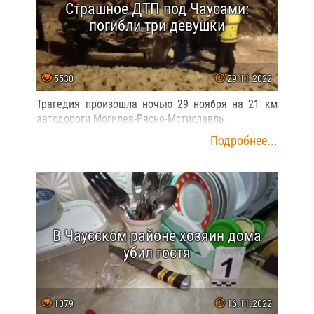
Страшное ДТП под Чаусами:
погибли три девушки
5530
29.11.2022
Трагедия произошла ночью 29 ноября на 21 км
автодороги Могилев-Рясно-Мстиславль.
Подробнее...
В Чаусском районе хозяин дома
убил гостя
1079
16.11.2022