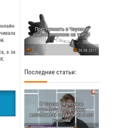
онлайн-
Преступность в Чаусах и
ачивала
районе возросла на треть!
ей.
50
26.08.2011
а, а за
К.
Последние статьи:
В Чаусах 24-летнюю
курьершу телефонных
мошенниках осудили на 5 лет
колонии