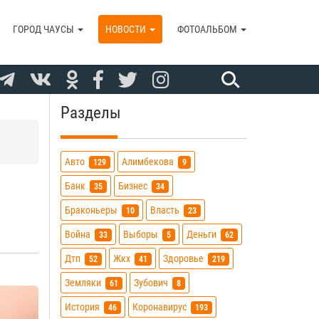
ГОРОД ЧАУСЫ
НОВОСТИ
ФОТОАЛЬБОМ
Разделы
Авто
Алимбекова
129
9
Банк
Бизнес
35
34
Браконьеры
Власть
10
23
Война
Выборы
Деньги
33
5
62
Дтп
Жкх
Здоровье
52
41
219
Земляки
Зубович
61
8
История
Коронавирус
46
193