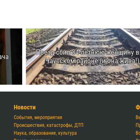
Поезд сбил 84-летнюю женщину в
ача
Чаусском районе (и она жива!)
Новости
Ф
События, мероприятия
В
Происшествия, катастрофы, ДТП
П
Наука, образование, культура
В