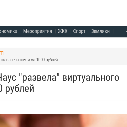
ономика
Мероприятия
ЖКХ
Спорт
Земляки
ТП
о кавалера почти на 1000 рублей
Чаус "развела" виртуального
0 рублей