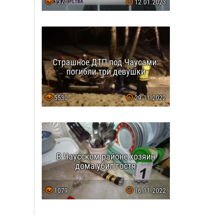
1370
12.01.2023
Страшное ДТП под Чаусами:
погибли три девушки
5530
29.11.2022
В Чаусском районе хозяин
дома убил гостя
1079
16.11.2022