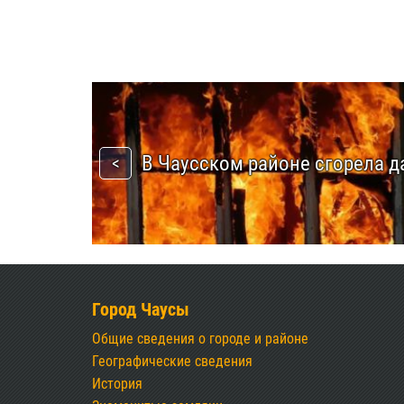
В Чаусском районе сгорела д
Город Чаусы
Общие сведения о городе и районе
Географические сведения
История