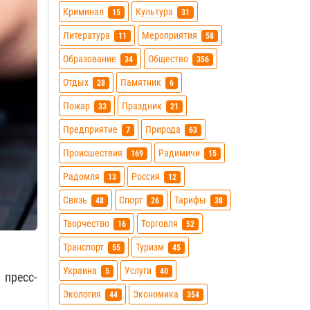
Криминал
Культура
15
31
Литература
Мероприятия
11
58
Образование
Общество
34
356
Отдых
Памятник
28
6
Пожар
Праздник
33
21
Предприятие
Природа
7
63
Происшествия
Радимичи
169
15
Радомля
Россия
13
12
Связь
Спорт
Тарифы
48
26
38
Творчество
Торговля
16
52
Транспорт
Туризм
55
45
Украина
Услуги
5
40
 пресс-
Экология
Экономика
44
354