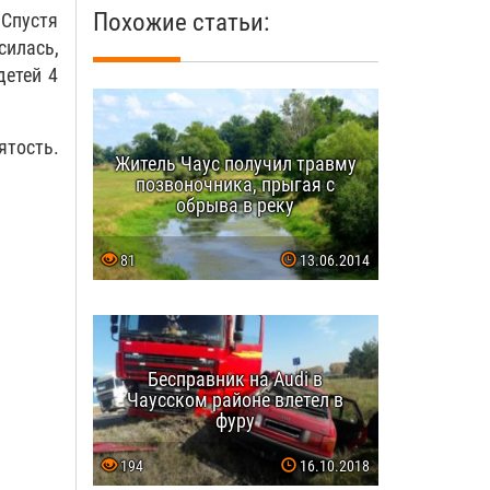
Похожие статьи:
 Спустя
силась,
детей 4
ятость.
Житель Чаус получил травму
позвоночника, прыгая с
обрыва в реку
81
13.06.2014
Бесправник на Audi в
Чаусском районе влетел в
фуру
194
16.10.2018