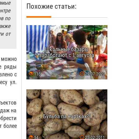
Самые
Похожие статьи:
нтре
ов по
акже
и от
Школьные базары
заработают с 1 августа
ь можно
е ряды
влено с
135
29.07.2020
есу ул.
ъектов
одаж на
Бульба па картках?!
обрести
т более
54
25.02.2011