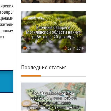
ярских
товары
ценами
 жители
Ёлочные базары в
 новому
Могилевской области начнут
работать с 20 декабря
ит.
84
22.11.2019
Последние статьи:
Суд Чаусского района
взыскал с уволенного за
прогулы молодого
специалиста 7 тысяч рублей