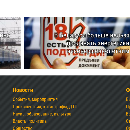
енно
В Беларуси больше нельзя
продавать энергетики
несовершеннолетним
Новости
Ф
События, мероприятия
В
Происшествия, катастрофы, ДТП
П
Наука, образование, культура
В
Власть, политика
С
Общество
О