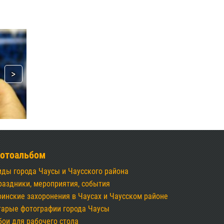
отоальбом
иды города Чаусы и Чаусского района
раздники, мероприятия, события
оинские захоронения в Чаусах и Чаусском районе
тарые фотографии города Чаусы
бои для рабочего стола