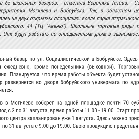
е 65 школьных базаров, - отметила Вероника Титова. - 
ерритории Могилева и Бобруйска. Так, в областном це
влен на двух открытых площадках: возле парка аттракцион
убовского, 44 (ТЦ "Авеню"). Школьные торговые ряды т
. Они будут работать по определенным дням в зависимост
ьный базар по ул. Социалистической в Бобруйске. Здес
я ежедневно, кроме понедельника (выходной). Торговы
ия. Планируется, что время работы объекта будет устано
ар развернется во дворе бобруйского универмага по адр
яется.
в в Могилеве соберет на одной площадке почти 70 суб
д с 3 по 31 августа, время работы 11.00 - 19.00. Старт пр
ого центра запланирован уже 1 августа. Здесь можно при
по 31 августа с 9.00 до 19.00. Свою продукцию представя