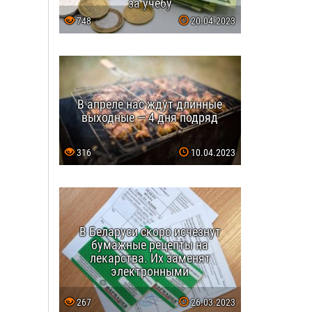
за учебу
748
20.04.2023
В апреле нас ждут длинные
выходные — 4 дня подряд
316
10.04.2023
В Беларуси скоро исчезнут
бумажные рецепты на
лекарства. Их заменят
электронными
267
26.03.2023