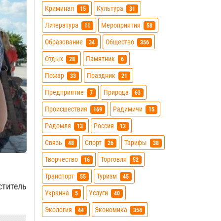
Криминал
Культура
15
31
Литература
Мероприятия
11
58
Образование
Общество
34
356
Отдых
Памятник
28
6
Пожар
Праздник
33
21
Предприятие
Природа
7
63
Происшествия
Радимичи
169
15
Радомля
Россия
13
12
Связь
Спорт
Тарифы
48
26
38
Творчество
Торговля
16
52
Транспорт
Туризм
55
45
титель
Украина
Услуги
5
40
Экология
Экономика
44
354