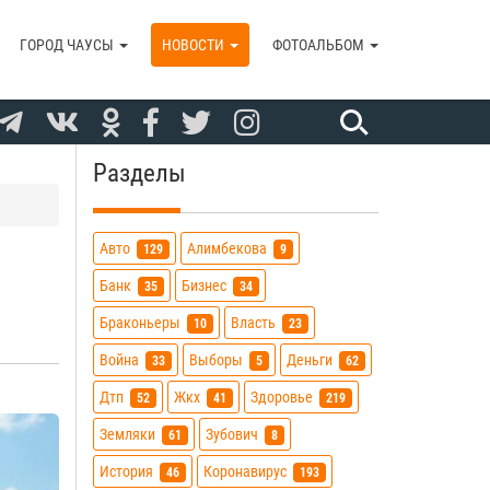
ГОРОД ЧАУСЫ
НОВОСТИ
ФОТОАЛЬБОМ
Разделы
Авто
Алимбекова
129
9
Банк
Бизнес
35
34
Браконьеры
Власть
10
23
Война
Выборы
Деньги
33
5
62
Дтп
Жкх
Здоровье
52
41
219
Земляки
Зубович
61
8
История
Коронавирус
46
193