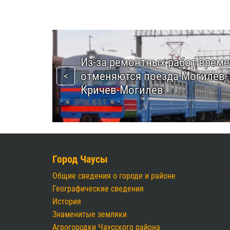
Из-за ремонтных работ врем
отменяются поезда Могилев-
Кричев-Могилев
Город Чаусы
Общие сведения о городе и районе
Географические сведения
История
Знаменитые земляки
Агрогородки Чаусского района