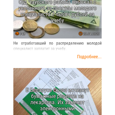
Суд Чаусского района взыскал с
уволенного за прогулы молодого
специалиста 7 тысяч рублей за
учебу
748
20.04.2023
Не отработавший по распределению молодой
специалист заплатит за учебу.
Подробнее...
В Беларуси скоро исчезнут
бумажные рецепты на
лекарства. Их заменят
электронными