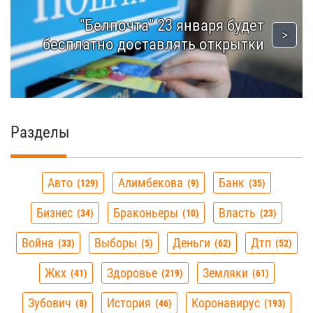
"Белпочта" 23 января будет
бесплатно доставлять открытки
Разделы
Авто
Алимбекова
Банк
129
9
35
Бизнес
Браконьеры
Власть
34
10
23
Война
Выборы
Деньги
Дтп
33
5
62
52
Жкх
Здоровье
Земляки
41
219
61
Зубович
История
Коронавирус
8
46
193