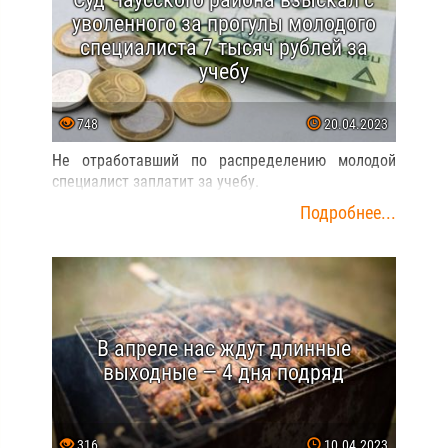
уволенного за прогулы молодого
специалиста 7 тысяч рублей за
учебу
748
20.04.2023
Не отработавший по распределению молодой
специалист заплатит за учебу.
Подробнее...
В апреле нас ждут длинные
выходные — 4 дня подряд
316
10.04.2023