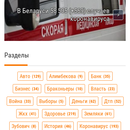
В Беларуси 58 505 (+569) случаев
коронавируса
Разделы
Авто
Алимбекова
Банк
129
9
35
Бизнес
Браконьеры
Власть
34
10
23
Война
Выборы
Деньги
Дтп
33
5
62
52
Жкх
Здоровье
Земляки
41
219
61
Зубович
История
Коронавирус
8
46
193