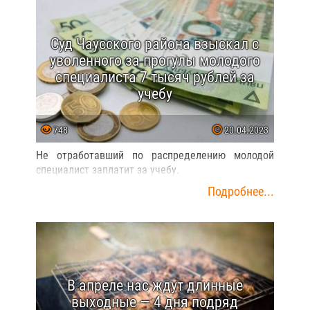
Суд Чаусского района взыскал с
уволенного за прогулы молодого
специалиста 7 тысяч рублей за
учебу
748
20.04.2023
Не отработавший по распределению молодой
специалист заплатит за учебу.
Подробнее...
В апреле нас ждут длинные
выходные — 4 дня подряд