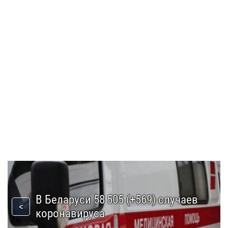
В Беларуси 58 505 (+569) случаев
коронавируса