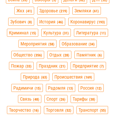
33
5
62
52
Жкх
Здоровье
Земляки
41
219
61
Зубович
История
Коронавирус
8
46
193
Криминал
Культура
Литература
15
31
11
Мероприятия
Образование
58
34
Общество
Отдых
Памятник
356
28
6
Пожар
Праздник
Предприятие
33
21
7
Природа
Происшествия
63
169
Радимичи
Радомля
Россия
15
13
12
Связь
Спорт
Тарифы
48
26
38
Творчество
Торговля
Транспорт
16
52
55