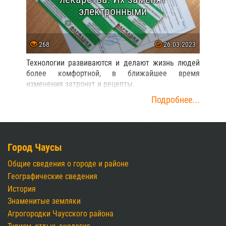
электронными
268
26.03.2023
Технологии развиваются и делают жизнь людей
более комфортной, в ближайшее время
изменения затронут и рецепты.
Подробнее...
Город Чаусы
Общие сведения о городе и районе
Географические сведения
История
Знаменитые земляки
Агрогородки Чаусского района