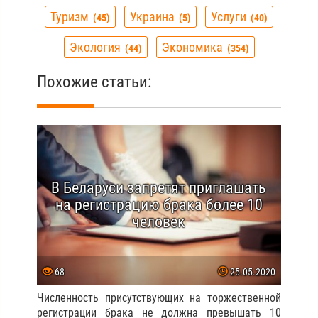
Туризм
Украина
Услуги
45
5
40
Экология
Экономика
44
354
Похожие статьи:
В Беларуси запретят приглашать
на регистрацию брака более 10
человек
68
25.05.2020
Численность присутствующих на торжественной
регистрации брака не должна превышать 10