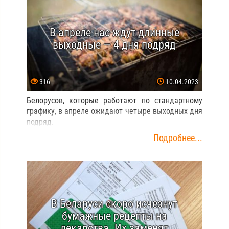
В апреле нас ждут длинные
выходные — 4 дня подряд
316
10.04.2023
Белорусов, которые работают по стандартному
графику, в апреле ожидают четыре выходных дня
подряд.
Подробнее...
В Беларуси скоро исчезнут
бумажные рецепты на
лекарства. Их заменят