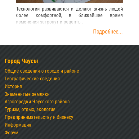
Технологии развиваются и делают жизнь людей
более комфортной, в ближайшее время
изменения затронут и рецепты.
Подробнее...
Город Чаусы
Общие сведения о городе и районе
Географические сведения
История
Знаменитые земляки
Агрогородки Чаусского района
Туризм, отдых, экология
Предпринимательству и бизнесу
Информация
Форум