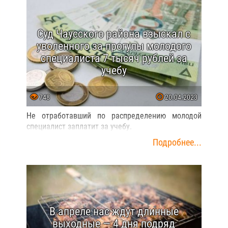
Суд Чаусского района взыскал с
уволенного за прогулы молодого
специалиста 7 тысяч рублей за
учебу
748
20.04.2023
Не отработавший по распределению молодой
специалист заплатит за учебу.
Подробнее...
В апреле нас ждут длинные
выходные — 4 дня подряд