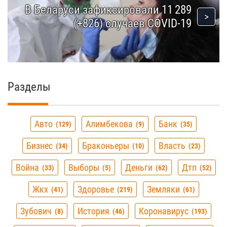
В Беларуси зафиксировали 11 289
(+826) случаев COVID-19
Разделы
Авто
Алимбекова
Банк
129
9
35
Бизнес
Браконьеры
Власть
34
10
23
Война
Выборы
Деньги
Дтп
33
5
62
52
Жкх
Здоровье
Земляки
41
219
61
Зубович
История
Коронавирус
8
46
193