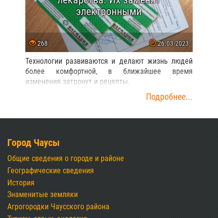
электронными
268
26.03.2023
Технологии развиваются и делают жизнь людей
более комфортной, в ближайшее время
изменения затронут и рецепты.
Подробнее...
Город Чаусы
Общие сведения о городе и районе
Географические сведения
История
Знаменитые земляки
Агрогородки Чаусского района