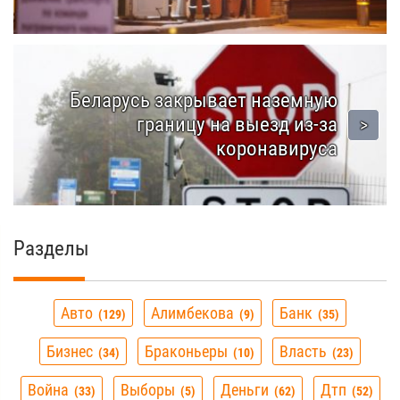
Беларусь закрывает наземную
границу на выезд из-за
коронавируса
Разделы
Авто
Алимбекова
Банк
129
9
35
Бизнес
Браконьеры
Власть
34
10
23
Война
Выборы
Деньги
Дтп
33
5
62
52