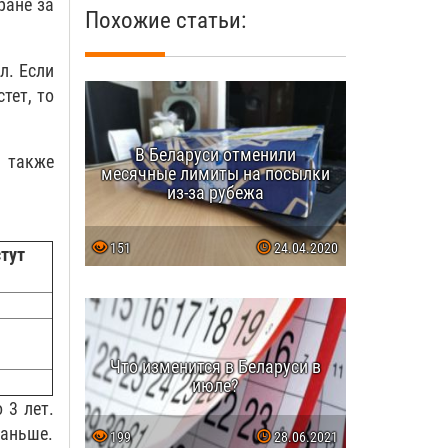
ране за
Похожие статьи:
л. Если
тет, то
В Беларуси отменили
я также
месячные лимиты на посылки
из-за рубежа
151
24.04.2020
стут
Что изменится в Беларуси в
июле?
 3 лет.
раньше.
199
28.06.2021