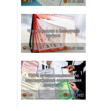
398
31.01.2023
Что изменится в Беларуси в
августе
239
31.07.2022
ТОП-5 лучших компаний по
подтверждению соответствия
продукции
146
02.07.2022