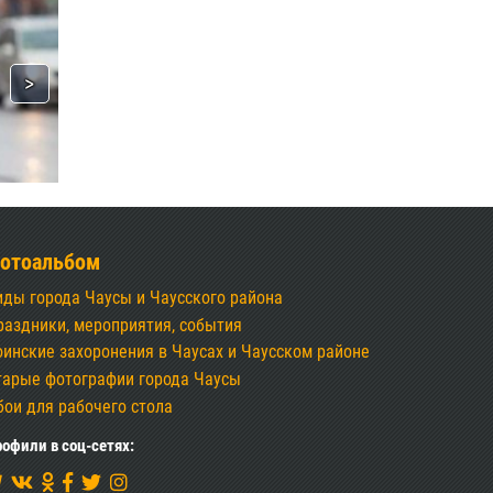
отоальбом
иды города Чаусы и Чаусского района
раздники, мероприятия, события
оинские захоронения в Чаусах и Чаусском районе
тарые фотографии города Чаусы
бои для рабочего стола
офили в соц-сетях: