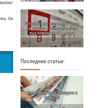
 выплат
нка. Он
Штрафы для водителей, цены
на товары и лекарства. Что
еще изменится с 1 марта
182
27.02.2021
Последние статьи:
Что изменится в Беларуси в
феврале