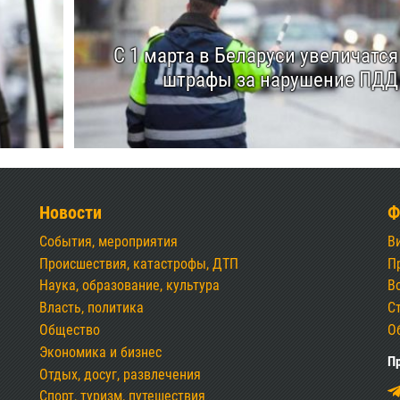
С 1 марта в Беларуси увеличатся
штрафы за нарушение ПДД
Новости
Ф
События, мероприятия
В
Происшествия, катастрофы, ДТП
П
Наука, образование, культура
В
Власть, политика
С
Общество
О
Экономика и бизнес
Пр
Отдых, досуг, развлечения
Спорт, туризм, путешествия