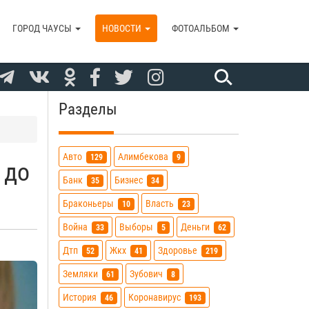
ГОРОД ЧАУСЫ
НОВОСТИ
ФОТОАЛЬБОМ
Разделы
Авто
Алимбекова
129
9
 до
Банк
Бизнес
35
34
Браконьеры
Власть
10
23
Война
Выборы
Деньги
33
5
62
Дтп
Жкх
Здоровье
52
41
219
Земляки
Зубович
61
8
История
Коронавирус
46
193