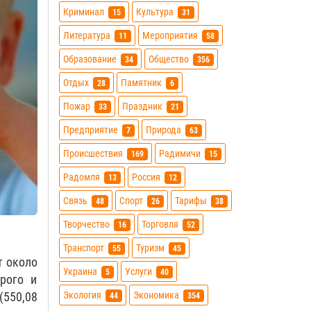
Криминал
Культура
15
31
Литература
Мероприятия
11
58
Образование
Общество
34
356
Отдых
Памятник
28
6
Пожар
Праздник
33
21
Предприятие
Природа
7
63
Происшествия
Радимичи
169
15
Радомля
Россия
13
12
Связь
Спорт
Тарифы
48
26
38
Творчество
Торговля
16
52
Транспорт
Туризм
55
45
т около
Украина
Услуги
5
40
орого и
Экология
Экономика
(550,08
44
354