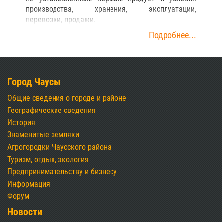
производства, хранения, эксплуатации,
перевозки, продажи.
Подробнее...
Город Чаусы
Общие сведения о городе и районе
Географические сведения
История
Знаменитые земляки
Агрогородки Чаусского района
Туризм, отдых, экология
Предпринимательству и бизнесу
Информация
Форум
Новости