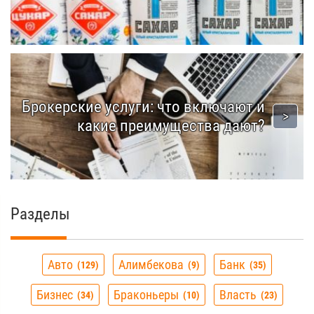
Брокерские услуги: что включают и
какие преимущества дают?
Разделы
Авто
Алимбекова
Банк
129
9
35
Бизнес
Браконьеры
Власть
34
10
23