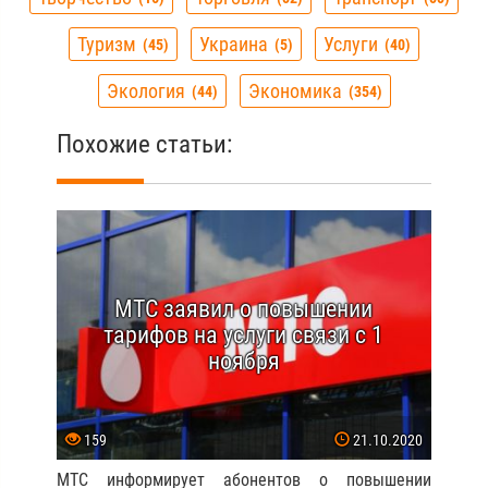
Туризм
Украина
Услуги
45
5
40
Экология
Экономика
44
354
Похожие статьи:
МТС заявил о повышении
тарифов на услуги связи с 1
ноября
159
21.10.2020
МТС информирует абонентов о повышении