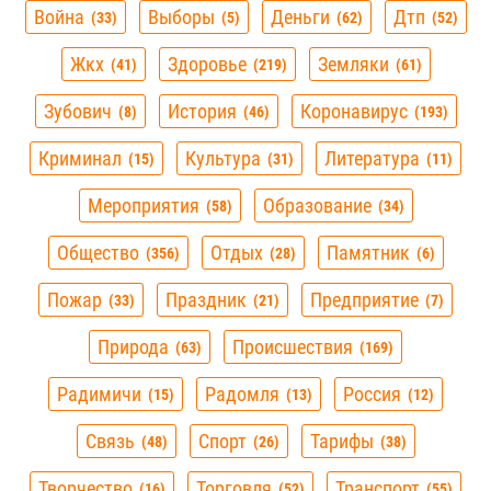
Война
Выборы
Деньги
Дтп
33
5
62
52
Жкх
Здоровье
Земляки
41
219
61
Зубович
История
Коронавирус
8
46
193
Криминал
Культура
Литература
15
31
11
Мероприятия
Образование
58
34
Общество
Отдых
Памятник
356
28
6
Пожар
Праздник
Предприятие
33
21
7
Природа
Происшествия
63
169
Радимичи
Радомля
Россия
15
13
12
Связь
Спорт
Тарифы
48
26
38
Творчество
Торговля
Транспорт
16
52
55