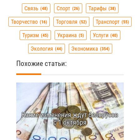
Связь
Спорт
Тарифы
48
26
38
Творчество
Торговля
Транспорт
16
52
55
Туризм
Украина
Услуги
45
5
40
Экология
Экономика
44
354
Похожие статьи:
Какие изменения ждут белорусов
с 1 октября