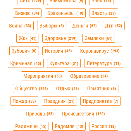
Авто
Алимбекова
Банк
129
9
35
Бизнес
Браконьеры
Власть
34
10
23
Война
Выборы
Деньги
Дтп
33
5
62
52
Жкх
Здоровье
Земляки
41
219
61
Зубович
История
Коронавирус
8
46
193
Криминал
Культура
Литература
15
31
11
Мероприятия
Образование
58
34
Общество
Отдых
Памятник
356
28
6
Пожар
Праздник
Предприятие
33
21
7
Природа
Происшествия
63
169
Радимичи
Радомля
Россия
15
13
12