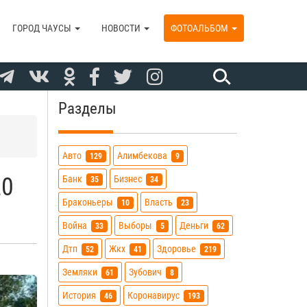
ГОРОД ЧАУСЫ
НОВОСТИ
ФОТОАЛЬБОМ
Разделы
Авто
Алимбекова
129
9
20
Банк
Бизнес
35
34
Браконьеры
Власть
10
23
Война
Выборы
Деньги
33
5
62
Дтп
Жкх
Здоровье
52
41
219
Земляки
Зубович
61
8
История
Коронавирус
46
193