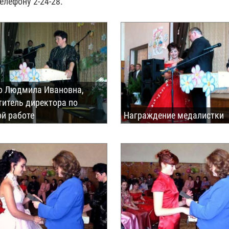
елефону 2-24-28.
о Людмила Ивановна,
титель директора по
ой работе
Награждение медалистки