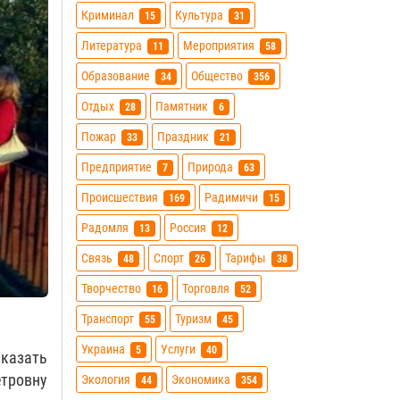
Криминал
Культура
15
31
Литература
Мероприятия
11
58
Образование
Общество
34
356
Отдых
Памятник
28
6
Пожар
Праздник
33
21
Предприятие
Природа
7
63
Происшествия
Радимичи
169
15
Радомля
Россия
13
12
Связь
Спорт
Тарифы
48
26
38
Творчество
Торговля
16
52
Транспорт
Туризм
55
45
Украина
Услуги
5
40
казать
етровну
Экология
Экономика
44
354