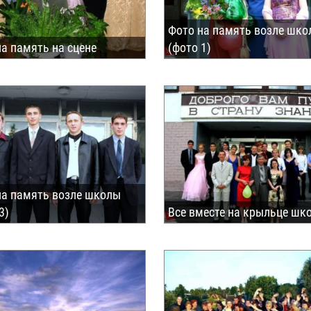
Фото на память возле шк
на память на сцене
(фото 1)
на память возле школы
3)
Все вместе на крыльце шк