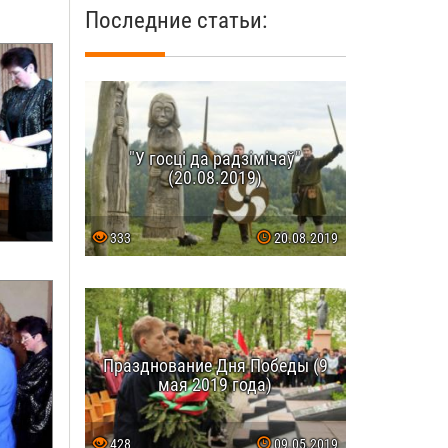
Последние статьи:
"У госці да радзімічаў"
(20.08.2019)
333
20.08.2019
Празднование Дня Победы (9
мая 2019 года)
428
09.05.2019