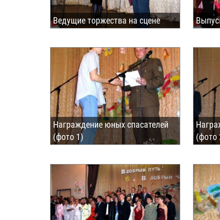
Ведущие торжества на сцене
Выпус
Награждение юных спасателей
Награ
(фото 1)
(фото 