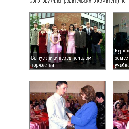
Сопотову (член родительского комитета) по т
Курил
Выпускники перед началом
замес
торжества
учебн