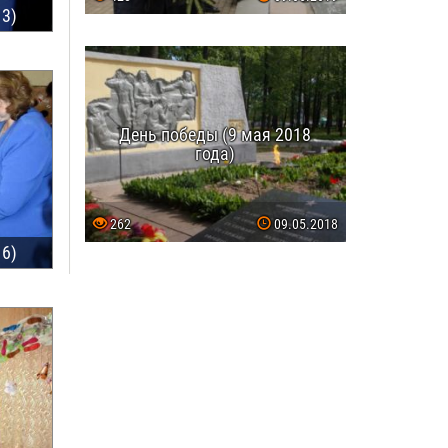
 3)
День победы (9 мая 2018
года)
262
09.05.2018
 6)