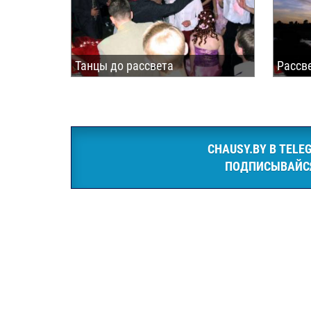
Танцы до рассвета
Рассве
CHAUSY.BY В TELE
ПОДПИСЫВАЙС