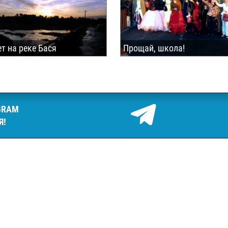
т на реке Бася
Прощай, школа!
GRAM
Я!