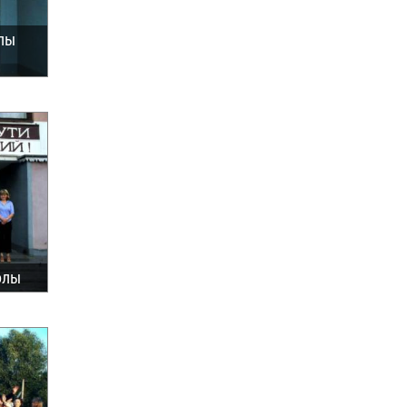
олы
олы