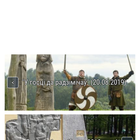
"У госці да радзімічаў" (20.08.2019)