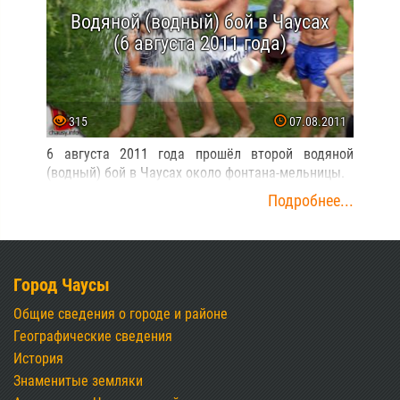
Водяной (водный) бой в Чаусах
(6 августа 2011 года)
315
07.08.2011
6 августа 2011 года прошёл второй водяной
(водный) бой в Чаусах около фонтана-мельницы.
Подробнее...
Город Чаусы
Общие сведения о городе и районе
Географические сведения
История
Знаменитые земляки