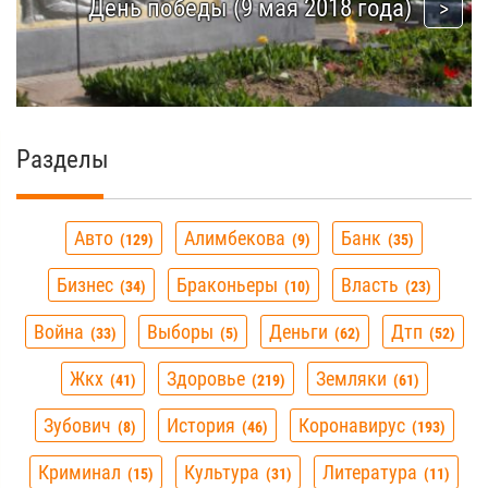
День победы (9 мая 2018 года)
Разделы
Авто
Алимбекова
Банк
129
9
35
Бизнес
Браконьеры
Власть
34
10
23
Война
Выборы
Деньги
Дтп
33
5
62
52
Жкх
Здоровье
Земляки
41
219
61
Зубович
История
Коронавирус
8
46
193
Криминал
Культура
Литература
15
31
11