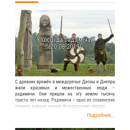
"У госці да радзімічаў"
(20.08.2019)
333
20.08.2019
С древних времён в междуречье Десны и Днепра
жили красивые и мужественные люди –
радимичи. Они пришли на эту землю тысячу
триста лет назад. Радимичи – одно из славянских
племен, давшее начало белорусскому народу.
Подробнее...