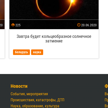
20
225
20.06.2020
Завтра будет кольцеобразное солнечное
затмение
беларусь
наука
Новости
Ф
События, мероприятия
В
Происшествия, катастрофы, ДТП
П
Наука, образование, культура
В