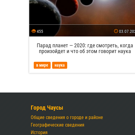
455
03.07.20
Парад планет — 2020: где смотреть, когда
произойдет и что об этом говорит наука
в мире
наука
Город Чаусы
Общие сведения о городе и районе
Географические сведения
История