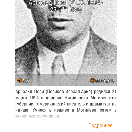
Арнольд Пози (21.03.1894 -
29.11.1986)
566
05.10.2018
Арнольд Пози (Позиков Исроэл-Арье) родился 21
марта 1894 в деревне Чигриновка Могилёвской
губернии - американский писатель и драматург на
идише. Учился в иешиве в Могилёве, затем в
техническом училище.
Подробнее...