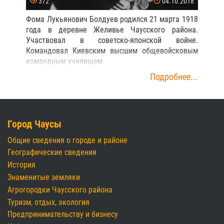
372
04.10.2018
Фома Лукьянович Болдуев родился 21 марта 1918
года в деревне Желивье Чаусского района.
Участвовал в советско-японской войне.
Командовал Киевским высшим общевойсковым
командным училищем.
Подробнее...
Город Чаусы
Общие сведения о городе и районе
Географические сведения
История
Знаменитые земляки
Агрогородки Чаусского района
Туризм, отдых, экология
Предпринимательству и бизнесу