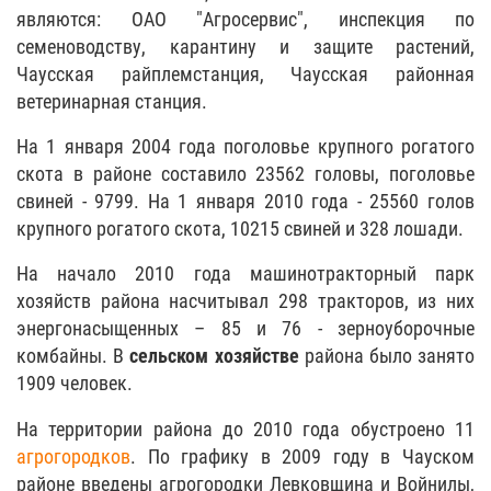
являются: ОАО "Агросервис", инспекция по
семеноводству, карантину и защите растений,
Чаусская райплемстанция, Чаусская районная
ветеринарная станция.
На 1 января 2004 года поголовье крупного рогатого
скота в районе составило 23562 головы, поголовье
свиней - 9799. На 1 января 2010 года - 25560 голов
крупного рогатого скота, 10215 свиней и 328 лошади.
На начало 2010 года машинотракторный парк
хозяйств района насчитывал 298 тракторов, из них
энергонасыщенных – 85 и 76 - зерноуборочные
комбайны. В
сельском хозяйстве
района было занято
1909 человек.
На территории района до 2010 года обустроено 11
агрогородков
. По графику в 2009 году в Чауском
районе введены агрогородки Левковщина и Войнилы,