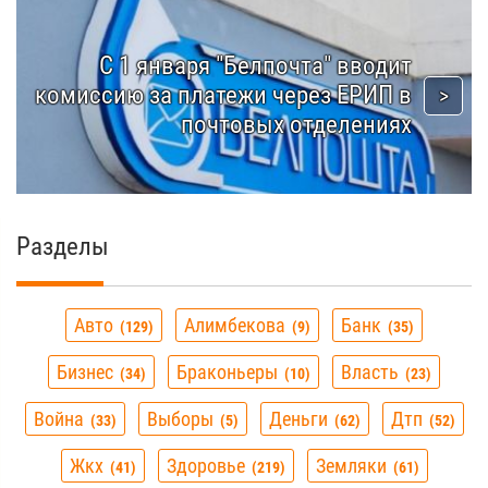
С 1 января "Белпочта" вводит
комиссию за платежи через ЕРИП в
почтовых отделениях
Разделы
Авто
Алимбекова
Банк
129
9
35
Бизнес
Браконьеры
Власть
34
10
23
Война
Выборы
Деньги
Дтп
33
5
62
52
Жкх
Здоровье
Земляки
41
219
61