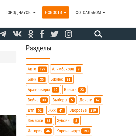
ГОРОД ЧАУСЫ
НОВОСТИ
ФОТОАЛЬБОМ
Разделы
Авто
Алимбекова
129
9
Банк
Бизнес
35
34
Браконьеры
Власть
10
23
Война
Выборы
Деньги
33
5
62
Дтп
Жкх
Здоровье
52
41
219
Земляки
Зубович
61
8
История
Коронавирус
46
193