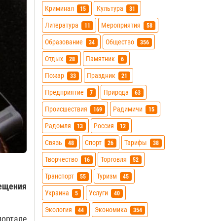
Криминал
Культура
15
31
Литература
Мероприятия
11
58
Образование
Общество
34
356
Отдых
Памятник
28
6
Пожар
Праздник
33
21
Предприятие
Природа
7
63
Происшествия
Радимичи
169
15
Радомля
Россия
13
12
Связь
Спорт
Тарифы
48
26
38
Творчество
Торговля
16
52
Транспорт
Туризм
55
45
ещения
Украина
Услуги
5
40
Экология
Экономика
44
354
ортале