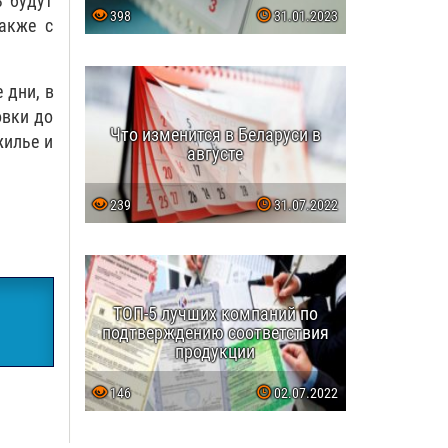
ь будут
398
31.01.2023
акже с
 дни, в
овки до
Что изменится в Беларуси в
жилье и
августе
239
31.07.2022
ТОП-5 лучших компаний по
подтверждению соответствия
продукции
146
02.07.2022