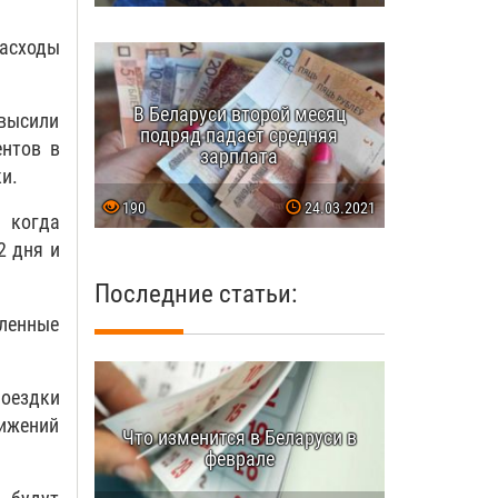
асходы
В Беларуси второй месяц
высили
подряд падает средняя
нтов в
зарплата
и.
190
24.03.2021
 когда
2 дня и
Последние статьи:
вленные
поездки
вижений
Что изменится в Беларуси в
феврале