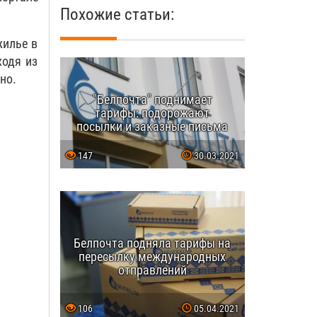
Похожие статьи:
жилье в
ходя из
но.
"Белпочта" поднимает
тарифы: подорожают
посылки и заказные письма
147
30.03.2021
Белпочта подняла тарифы на
пересылку международных
отправлений
106
05.04.2021